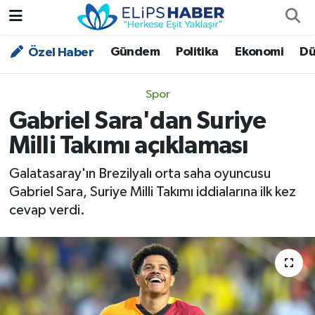
Gündem
Politika
Ekonomi
Dü
Özel Haber
Özel Haber
Nöbetçi Eczaneler
Akademi
Hava Durumu
Spor
Gabriel Sara'dan Suriye
Asayiş
Trafik Durumu
Milli Takımı açıklaması
Bilim - Teknoloji
Süper Lig Puan Durumu ve Fikstür
Galatasaray'ın Brezilyalı orta saha oyuncusu
Gabriel Sara, Suriye Milli Takımı iddialarına ilk kez
Çevre - İklim
Tüm Manşetler
cevap verdi.
Dünya
Son Dakika Haberleri
Kültür - Sanat
Magazin