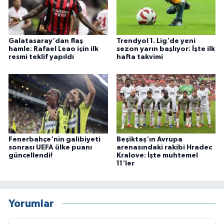
Galatasaray'dan flaş
Trendyol 1. Lig'de yeni
hamle: Rafael Leao için ilk
sezon yarın başlıyor: İşte ilk
resmi teklif yapıldı
hafta takvimi
Fenerbahçe'nin galibiyeti
Beşiktaş'ın Avrupa
sonrası UEFA ülke puanı
arenasındaki rakibi Hradec
güncellendi!
Kralove: İşte muhtemel
11'ler
Yorumlar