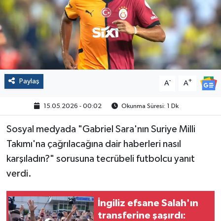
Politika
Sağlık
Spor
Paylaş
-
+
A
A
Yaşam
15.05.2026 - 00:02
Okunma Süresi: 1 Dk
Çalışma Hayatı
Sosyal medyada "Gabriel Sara'nın Suriye Milli
Takımı'na çağrılacağına dair haberleri nasıl
Kadın
karşıladın?" sorusuna tecrübeli futbolcu yanıt
Yurt
verdi.
2024 Seçim Sonuçları
İngiliz efsane Salah'ın
transferine şaşırdı: