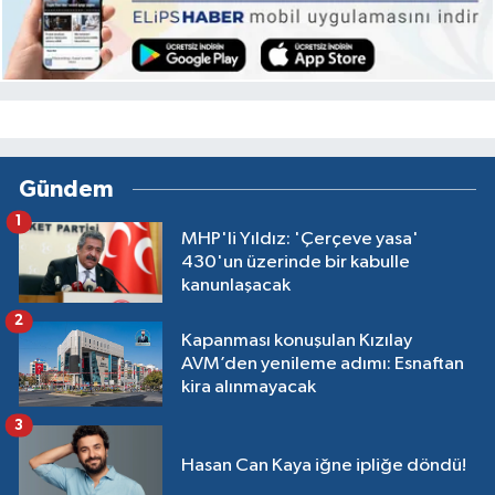
Gündem
1
MHP'li Yıldız: 'Çerçeve yasa'
430'un üzerinde bir kabulle
kanunlaşacak
2
Kapanması konuşulan Kızılay
AVM’den yenileme adımı: Esnaftan
kira alınmayacak
3
Hasan Can Kaya iğne ipliğe döndü!