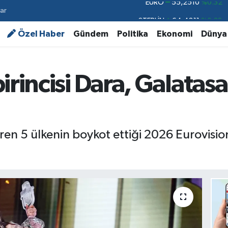
ar
STERLİN
64,4811
%0.38
GRAM ALTIN
6660.55
%0.03
Özel Haber
Gündem
Politika
Ekonomi
Dünya
BİST100
13.779
%-14
BITCOIN
64.959,79
%1.11
irincisi Dara, Galatas
DOLAR
47,7436
%0.18
EURO
55,2510
%0.32
teren 5 ülkenin boykot ettiği 2026 Eurovisio