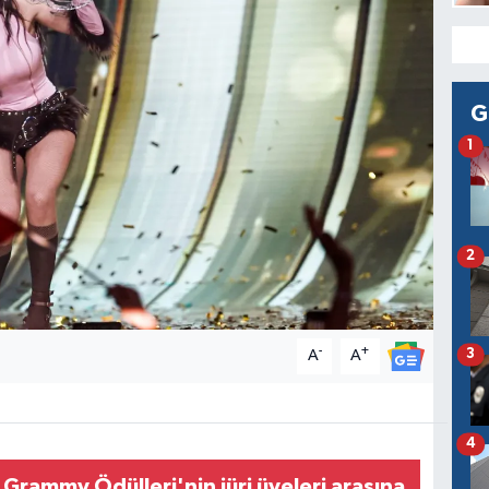
G
1
2
-
+
3
A
A
4
, Grammy Ödülleri'nin jüri üyeleri arasına