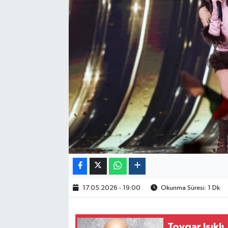
Politika
Sağlık
Spor
Yaşam
Çalışma Hayatı
Kadın
Yurt
17.05.2026 - 19:00
Okunma Süresi: 1 Dk
2024 Seçim Sonuçları
Toygar Işıklı