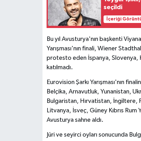
seçildi
İçeriği Görünt
Bu yıl Avusturya'nın başkenti Viyan
Yarışması'nın finali, Wiener Stadthall
protesto eden İspanya, Slovenya, Ho
katılmadı.
Eurovision Şarkı Yarışması'nın finali
Belçika, Arnavutluk, Yunanistan, Uk
Bulgaristan, Hırvatistan, İngiltere,
Litvanya, İsveç, Güney Kıbrıs Rum 
Avusturya sahne aldı.
Jüri ve seyirci oyları sonucunda Bul