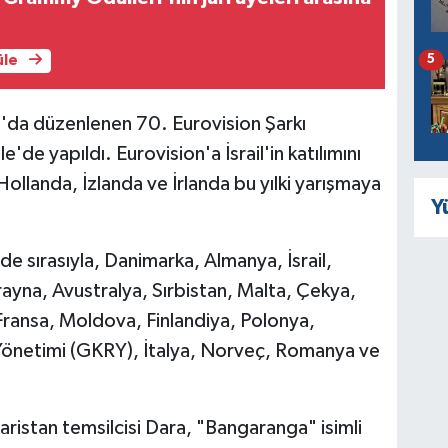
5
üle
a'da düzenlenen 70. Eurovision Şarkı
e'de yapıldı. Eurovision'a İsrail'in katılımını
llanda, İzlanda ve İrlanda bu yılki yarışmaya
Y
nde sırasıyla, Danimarka, Almanya, İsrail,
rayna, Avustralya, Sırbistan, Malta, Çekya,
 Fransa, Moldova, Finlandiya, Polonya,
Yönetimi (GKRY), İtalya, Norveç, Romanya ve
garistan temsilcisi Dara, "Bangaranga" isimli