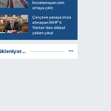
İmzalamayan isim
ortaya çıktı
Çerçeve yasaya imza
atmayan MHP'li
Yönter’den dikkat
çeken çıkış!
ükleniyor...