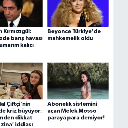
 Kırmızıgül:
Beyonce Türkiye'de
zde barış havası
mahkemelik oldu
umarım kalıcı
lal Çiftçi'nin
Abonelik sistemini
de kriz büyüyor:
açan Melek Mosso
nden dikkat
paraya para demiyor!
zina' iddiası