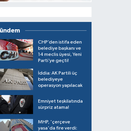
ündem
CHP’den istifa eden
belediye başkanı ve
14 meclis üyesi, Yeni
Parti’ye geçti!
İddia: AK Partili üç
belediyeye
operasyon yapılacak
Emniyet teşkilatında
sürpriz atama!
MHP, 'çerçeve
yasa'da fire verdi: