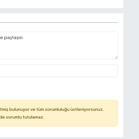
tmiş bulunuyor ve tüm sorumluluğu üstleniyorsunuz.
ilde sorumlu tutulamaz.