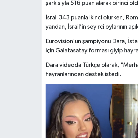
şarkısıyla 516 puan alarak birinci ol
İsrail 343 puanla ikinci olurken, R
yandan, İsrail’in seyirci oylarının a
Eurovision'un şampiyonu Dara, İst
için Galatasatay forması giyip hayr
Dara videoda Türkçe olarak, "Merhab
hayranlarından destek istedi.