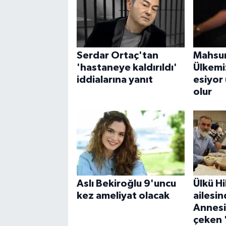
Serdar Ortaç'tan
Mahsun
'hastaneye kaldırıldı'
Ülkemi
iddialarına yanıt
esiyor 
olur
Aslı Bekiroğlu 9'uncu
Ülkü Hi
kez ameliyat olacak
ailesin
Annesi
çeken '