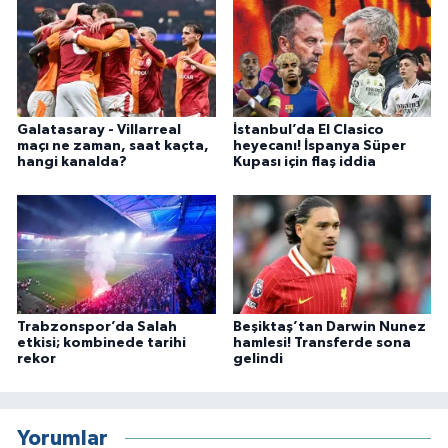
Galatasaray - Villarreal
İstanbul’da El Clasico
maçı ne zaman, saat kaçta,
heyecanı! İspanya Süper
hangi kanalda?
Kupası için flaş iddia
Trabzonspor’da Salah
Beşiktaş’tan Darwin Nunez
etkisi; kombinede tarihi
hamlesi! Transferde sona
rekor
gelindi
Yorumlar