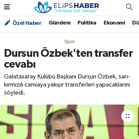
Gündem
Politika
Ekonomi
Dü
Özel Haber
Özel Haber
Nöbetçi Eczaneler
Akademi
Hava Durumu
Spor
Dursun Özbek'ten transfer
Asayiş
Trafik Durumu
cevabı
Bilim - Teknoloji
Süper Lig Puan Durumu ve Fikstür
Galatasaray Kulübü Başkanı Dursun Özbek, sarı-
kırmızılı camiaya yakışır transferleri yapacaklarını
Çevre - İklim
Tüm Manşetler
söyledi.
Dünya
Son Dakika Haberleri
Kültür - Sanat
Magazin