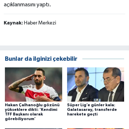
açıklanmasını yaptı.
Kaynak:
Haber Merkezi
Bunlar da ilginizi çekebilir
Hakan Çalhanoğlu gözünü
Süper Lig’e günler kala:
yükseklere dikti: ‘Kendimi
Galatasaray, transferde
TFF Başkanı olarak
harekete geçti
görebiliyorum’