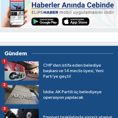
Gündem
1
CHP’den istifa eden belediye
başkanı ve 14 meclis üyesi, Yeni
Parti’ye geçti!
2
İddia: AK Partili üç belediyeye
operasyon yapılacak
3
Emniyet teşkilatında sürpriz atama!