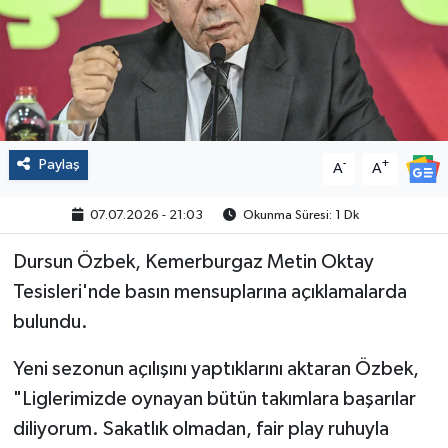
Politika
Sağlık
Spor
Paylaş
-
+
A
A
Yaşam
07.07.2026 - 21:03
Okunma Süresi: 1 Dk
Çalışma Hayatı
Dursun Özbek, Kemerburgaz Metin Oktay
Tesisleri'nde basın mensuplarına açıklamalarda
Kadın
bulundu.
Yurt
Yeni sezonun açılışını yaptıklarını aktaran Özbek,
2024 Seçim Sonuçları
"Liglerimizde oynayan bütün takımlara başarılar
diliyorum. Sakatlık olmadan, fair play ruhuyla