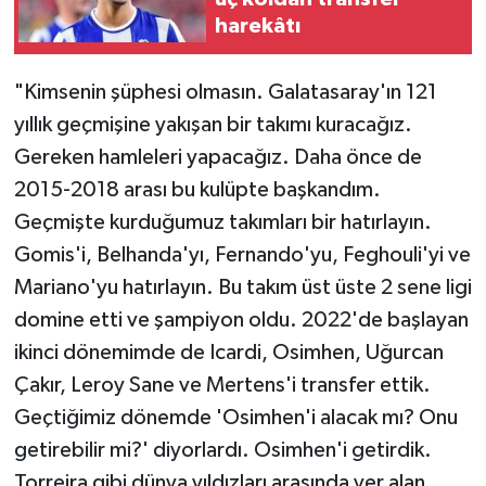
harekâtı
"Kimsenin şüphesi olmasın. Galatasaray'ın 121
yıllık geçmişine yakışan bir takımı kuracağız.
Gereken hamleleri yapacağız. Daha önce de
2015-2018 arası bu kulüpte başkandım.
Geçmişte kurduğumuz takımları bir hatırlayın.
Gomis'i, Belhanda'yı, Fernando'yu, Feghouli'yi ve
Mariano'yu hatırlayın. Bu takım üst üste 2 sene ligi
domine etti ve şampiyon oldu. 2022'de başlayan
ikinci dönemimde de Icardi, Osimhen, Uğurcan
Çakır, Leroy Sane ve Mertens'i transfer ettik.
Geçtiğimiz dönemde 'Osimhen'i alacak mı? Onu
getirebilir mi?' diyorlardı. Osimhen'i getirdik.
Torreira gibi dünya yıldızları arasında yer alan