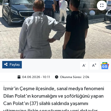
Politika
Sağlık
Spor
Yaşam
Çalışma Hayatı
Paylaş
-
+
A
A
Kadın
04.06.2026 - 10:11
Okunma Süresi: 2 Dk
Yurt
İzmir'in Çeşme ilçesinde, sanal medya fenomeni
Dilan Polat'ın korumalığını ve şoförlüğünü yapan
2024 Seçim Sonuçları
Can Polat'ın (37) silahlı saldırıda yaşamını
yitirmesine ilişkin soruşturmada yeni detaylar