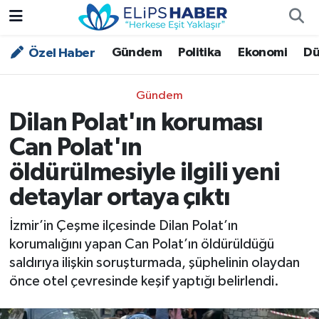
Gündem
Politika
Ekonomi
Dü
Özel Haber
Özel Haber
Nöbetçi Eczaneler
Akademi
Hava Durumu
Gündem
Dilan Polat'ın koruması
Asayiş
Trafik Durumu
Can Polat'ın
Bilim - Teknoloji
Süper Lig Puan Durumu ve Fikstür
öldürülmesiyle ilgili yeni
detaylar ortaya çıktı
Çevre - İklim
Tüm Manşetler
İzmir’in Çeşme ilçesinde Dilan Polat’ın
Dünya
Son Dakika Haberleri
korumalığını yapan Can Polat’ın öldürüldüğü
saldırıya ilişkin soruşturmada, şüphelinin olaydan
Kültür - Sanat
önce otel çevresinde keşif yaptığı belirlendi.
Magazin