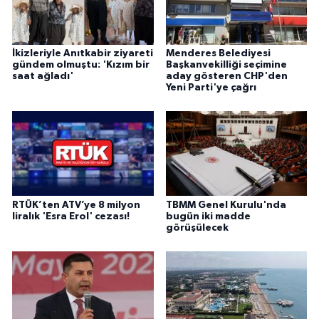
İkizleriyle Anıtkabir ziyareti
Menderes Belediyesi
gündem olmuştu: 'Kızım bir
Başkanvekilliği seçimine
saat ağladı'
aday gösteren CHP'den
Yeni Parti'ye çağrı
RTÜK’ten ATV’ye 8 milyon
TBMM Genel Kurulu'nda
liralık 'Esra Erol' cezası!
bugün iki madde
görüşülecek