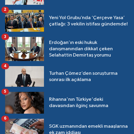
2
Yeni Yol Grubu’nda ‘Çerçeve Yasa’
çatlağı: 3 vekilin istifası gündemde!
3
Erdoğan’ın eski hukuk
danışmanından dikkat çeken
Selahattin Demirtaş yorumu
4
Turhan Çömez’den soruşturma
sonrası ilk açıklama
5
Rihanna'nın Türkiye'deki
davasından ilginç savunma
6
SGK uzmanından emekli maaşlarına
ek zam iddiası