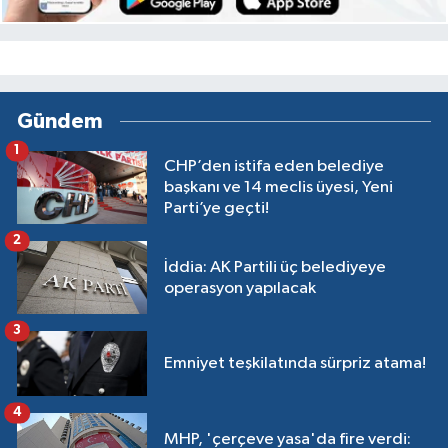
Gündem
1
CHP’den istifa eden belediye
başkanı ve 14 meclis üyesi, Yeni
Parti’ye geçti!
2
İddia: AK Partili üç belediyeye
operasyon yapılacak
3
Emniyet teşkilatında sürpriz atama!
4
MHP, 'çerçeve yasa'da fire verdi: