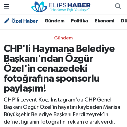
Gündem
Politika
Ekonomi
Dü
Özel Haber
Özel Haber
Nöbetçi Eczaneler
Akademi
Hava Durumu
Gündem
CHP'li Haymana Belediye
Asayiş
Trafik Durumu
Başkanı'ndan Özgür
Bilim - Teknoloji
Süper Lig Puan Durumu ve Fikstür
Özel'in cenazedeki
fotoğrafına sponsorlu
Çevre - İklim
Tüm Manşetler
paylaşım!
Dünya
Son Dakika Haberleri
CHP'li Levent Koç, Instagram'da CHP Genel
Başkanı Özgür Özel'in hayatını kaybeden Manisa
Kültür - Sanat
Büyükşehir Belediye Başkanı Ferdi zeyrek'in
defnettiği anın fotoğrafını reklam olarak verdi.
Magazin