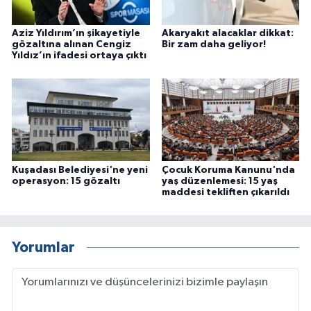
Aziz Yıldırım’ın şikayetiyle
Akaryakıt alacaklar dikkat:
gözaltına alınan Cengiz
Bir zam daha geliyor!
Yıldız’ın ifadesi ortaya çıktı
Kuşadası Belediyesi'ne yeni
Çocuk Koruma Kanunu'nda
operasyon: 15 gözaltı
yaş düzenlemesi: 15 yaş
maddesi tekliften çıkarıldı
Yorumlar