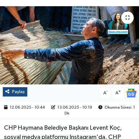
Politika
Sağlık
Spor
Yaşam
Çalışma Hayatı
Kadın
Paylaş
-
+
A
A
Yurt
12.06.2025 - 10:44
13.06.2025 - 10:19
Okunma Süresi: 1
Dk
2024 Seçim Sonuçları
CHP Haymana Belediye Başkanı Levent Koç,
sosyal medya platformu Instagram'da, CHP