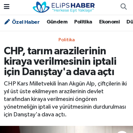
Gündem
Politika
Ekonomi
Dü
Özel Haber
Özel Haber
Nöbetçi Eczaneler
Akademi
Hava Durumu
Politika
CHP, tarım arazilerinin
Asayiş
Trafik Durumu
kiraya verilmesinin iptali
Bilim - Teknoloji
Süper Lig Puan Durumu ve Fikstür
için Danıştay'a dava açtı
Çevre - İklim
Tüm Manşetler
CHP Kars Milletvekili İnan Akgün Alp, çiftçilerin iki
yıl üst üste ekilmeyen arazilerinin devlet
Dünya
Son Dakika Haberleri
tarafından kiraya verilmesini öngören
yönetmeliğin iptali ve yürütmesinin durdurulması
Kültür - Sanat
için Danıştay'a dava açtı.
Magazin