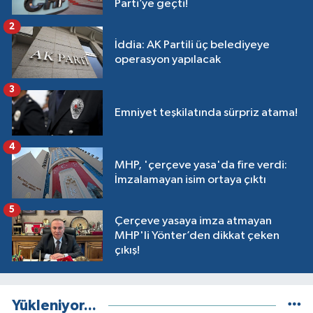
Parti’ye geçti!
2
İddia: AK Partili üç belediyeye
operasyon yapılacak
3
Emniyet teşkilatında sürpriz atama!
4
MHP, 'çerçeve yasa'da fire verdi:
İmzalamayan isim ortaya çıktı
5
Çerçeve yasaya imza atmayan
MHP'li Yönter’den dikkat çeken
çıkış!
Yükleniyor...