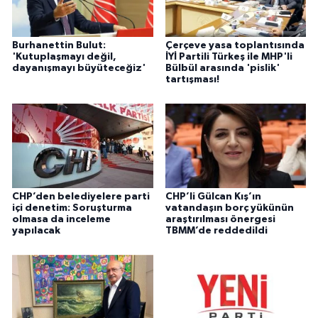
Burhanettin Bulut:
Çerçeve yasa toplantısında
'Kutuplaşmayı değil,
İYİ Partili Türkeş ile MHP'li
dayanışmayı büyüteceğiz'
Bülbül arasında 'pislik'
tartışması!
CHP’den belediyelere parti
CHP’li Gülcan Kış’ın
içi denetim: Soruşturma
vatandaşın borç yükünün
olmasa da inceleme
araştırılması önergesi
yapılacak
TBMM’de reddedildi