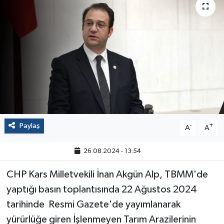
Politika
Sağlık
Spor
Yaşam
Çalışma Hayatı
Paylaş
-
+
A
A
Kadın
26.08.2024 - 13:54
Yurt
CHP Kars Milletvekili İnan Akgün Alp, TBMM'de
yaptığı basın toplantısında 22 Ağustos 2024
2024 Seçim Sonuçları
tarihinde Resmi Gazete'de yayımlanarak
yürürlüğe giren İşlenmeyen Tarım Arazilerinin