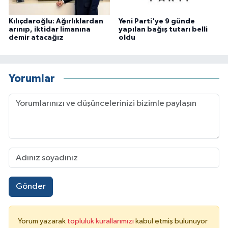
Kılıçdaroğlu: Ağırlıklardan
Yeni Parti'ye 9 günde
arınıp, iktidar limanına
yapılan bağış tutarı belli
demir atacağız
oldu
Yorumlar
Gönder
Yorum yazarak
topluluk kurallarımızı
kabul etmiş bulunuyor