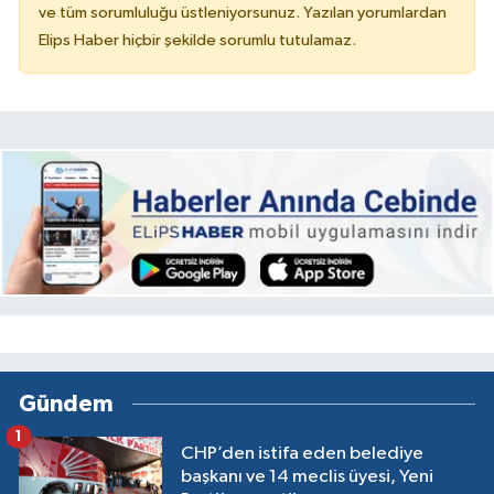
ve tüm sorumluluğu üstleniyorsunuz. Yazılan yorumlardan
Elips Haber hiçbir şekilde sorumlu tutulamaz.
Gündem
1
CHP’den istifa eden belediye
başkanı ve 14 meclis üyesi, Yeni