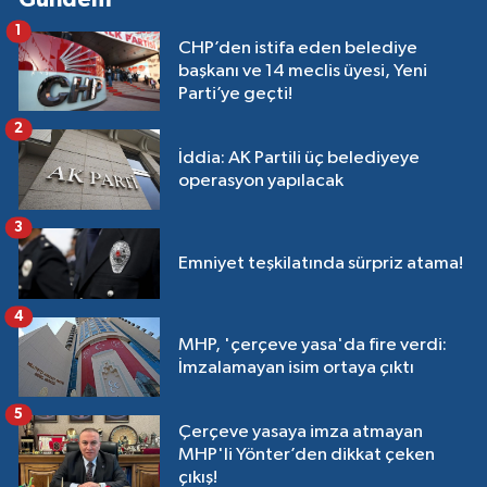
1
CHP’den istifa eden belediye
başkanı ve 14 meclis üyesi, Yeni
Parti’ye geçti!
2
İddia: AK Partili üç belediyeye
operasyon yapılacak
3
Emniyet teşkilatında sürpriz atama!
4
MHP, 'çerçeve yasa'da fire verdi:
İmzalamayan isim ortaya çıktı
5
Çerçeve yasaya imza atmayan
MHP'li Yönter’den dikkat çeken
çıkış!