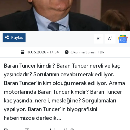
Politika
Sağlık
Paylaş
-
+
A
A
Spor
19.05.2026 - 17:34
Okunma Süresi: 1 Dk
Yaşam
Baran Tuncer kimdir? Baran Tuncer nereli ve kaç
Çalışma Hayatı
yaşındadır? Sorularının cevabı merak ediliyor.
Baran Tuncer’in kim olduğu merak ediliyor. Arama
Kadın
motorlarında Baran Tuncer kimdir? Baran Tuncer
Yurt
kaç yaşında, nereli, mesleği ne? Sorgulamaları
yapılıyor. Baran Tuncer’in biyografisini
2024 Seçim Sonuçları
haberimizde derledik…