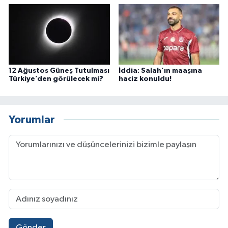
12 Ağustos Güneş Tutulması
İddia: Salah’ın maaşına
Türkiye’den görülecek mi?
haciz konuldu!
Yorumlar
Gönder