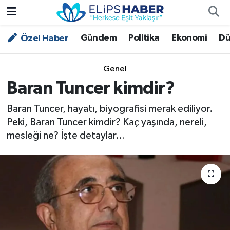
Gündem
Politika
Ekonomi
Dü
Özel Haber
Özel Haber
Nöbetçi Eczaneler
Akademi
Hava Durumu
Genel
Baran Tuncer kimdir?
Asayiş
Trafik Durumu
Baran Tuncer, hayatı, biyografisi merak ediliyor.
Bilim - Teknoloji
Süper Lig Puan Durumu ve Fikstür
Peki, Baran Tuncer kimdir? Kaç yaşında, nereli,
mesleği ne? İşte detaylar…
Çevre - İklim
Tüm Manşetler
Dünya
Son Dakika Haberleri
Kültür - Sanat
Magazin