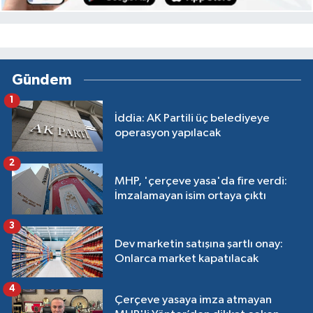
Gündem
1
İddia: AK Partili üç belediyeye
operasyon yapılacak
2
MHP, 'çerçeve yasa'da fire verdi:
İmzalamayan isim ortaya çıktı
3
Dev marketin satışına şartlı onay:
Onlarca market kapatılacak
4
Çerçeve yasaya imza atmayan