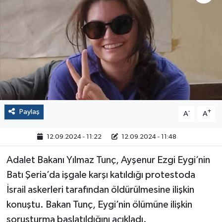
Politika
Sağlık
Spor
Yaşam
Paylaş
-
+
A
A
Çalışma Hayatı
12.09.2024 - 11:22
12.09.2024 - 11:48
Kadın
Adalet Bakanı Yılmaz Tunç, Ayşenur Ezgi Eygi’nin
Yurt
Batı Şeria’da işgale karşı katıldığı protestoda
İsrail askerleri tarafından öldürülmesine ilişkin
2024 Seçim Sonuçları
konuştu. Bakan Tunç, Eygi’nin ölümüne ilişkin
soruşturma başlatıldığını açıkladı.