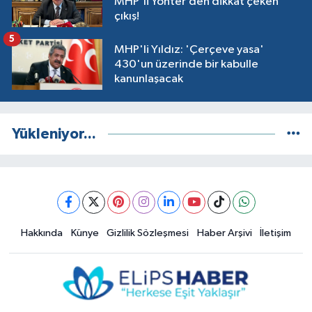
MHP'li Yönter’den dikkat çeken
çıkış!
5
MHP'li Yıldız: 'Çerçeve yasa'
430'un üzerinde bir kabulle
kanunlaşacak
Yükleniyor...
Hakkında
Künye
Gizlilik Sözleşmesi
Haber Arşivi
İletişim