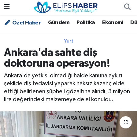
Gündem
Politika
Ekonomi
Dü
Özel Haber
Özel Haber
Nöbetçi Eczaneler
Akademi
Hava Durumu
Yurt
Ankara'da sahte diş
Asayiş
Trafik Durumu
doktoruna operasyon!
Bilim - Teknoloji
Süper Lig Puan Durumu ve Fikstür
Ankara'da yetkisi olmadığı halde kanuna aykırı
şekilde diş tedavisi yaparak haksız kazanç elde
Çevre - İklim
Tüm Manşetler
ettiği belirlenen şüpheli gözaltına alındı, 3 milyon
lira değerindeki malzemeye de el konuldu.
Dünya
Son Dakika Haberleri
Kültür - Sanat
Magazin