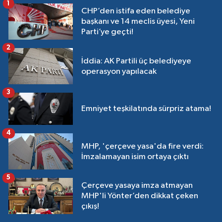
1
CHP’den istifa eden belediye
başkanı ve 14 meclis üyesi, Yeni
Parti’ye geçti!
2
İddia: AK Partili üç belediyeye
operasyon yapılacak
3
Emniyet teşkilatında sürpriz atama!
4
MHP, 'çerçeve yasa'da fire verdi:
İmzalamayan isim ortaya çıktı
5
Çerçeve yasaya imza atmayan
MHP'li Yönter’den dikkat çeken
çıkış!