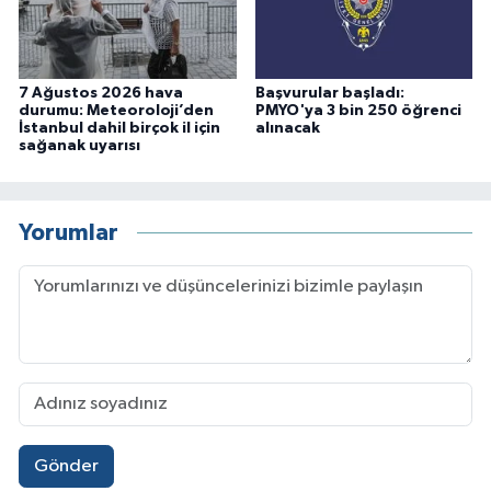
7 Ağustos 2026 hava
Başvurular başladı:
durumu: Meteoroloji’den
PMYO'ya 3 bin 250 öğrenci
İstanbul dahil birçok il için
alınacak
sağanak uyarısı
Yorumlar
Gönder