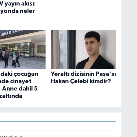
 yayın akışı:
zyonda neler
ndaki çocuğun
Yeraltı dizisinin Paşa'sı
de cinayet
Hakan Çelebi kimdir?
: Anne dahil 5
zaltında