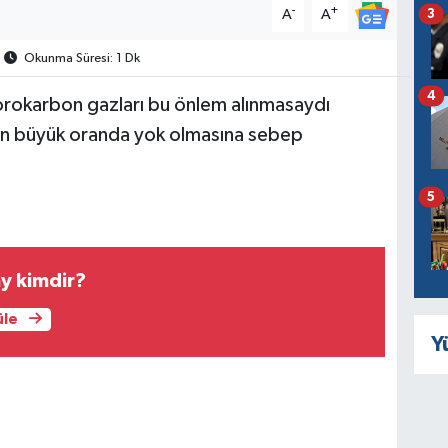
-
+
3
A
A
Okunma Süresi: 1 Dk
4
orokarbon gazları bu önlem alınmasaydı
ın büyük oranda yok olmasına sebep
5
y kimdir?
üle
Y