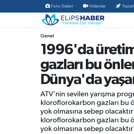
Foto Galeri
Videolar
Yazarl
Özel Haber
Nöbetçi Eczaneler
Genel
Akademi
Hava Durumu
1996'da üretim
Asayiş
Trafik Durumu
gazları bu önl
Bilim - Teknoloji
Süper Lig Puan Durumu ve Fikstür
Dünya'da yaşa
Çevre - İklim
Tüm Manşetler
ATV’nin sevilen yarışma prog
Dünya
Son Dakika Haberleri
kloroflorokarbon gazları bu
yok olmasına sebep olacaktı
Kültür - Sanat
kloroflorokarbon gazları bu
yok olmasına sebep olacaktır
Magazin