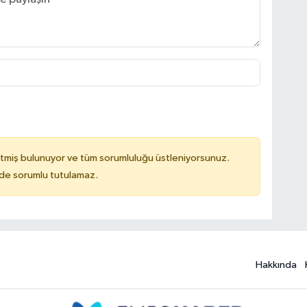
tmiş bulunuyor ve tüm sorumluluğu üstleniyorsunuz.
ilde sorumlu tutulamaz.
Hakkında