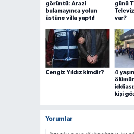
görüntü: Arazi
günü TV
bulamayınca yolun
Televi
üstüne villa yaptı!
var?
Cengiz Yıldız kimdir?
4 yaşı
ölümün
iddiası
kişi gö
Yorumlar