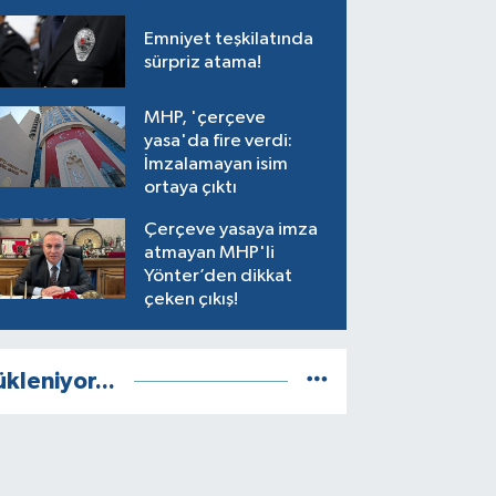
Emniyet teşkilatında
sürpriz atama!
MHP, 'çerçeve
yasa'da fire verdi:
İmzalamayan isim
ortaya çıktı
Çerçeve yasaya imza
atmayan MHP'li
Yönter’den dikkat
çeken çıkış!
ükleniyor...