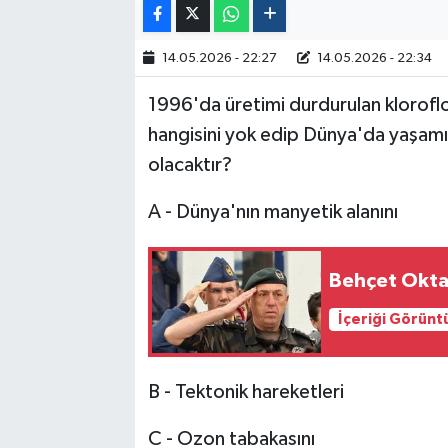
14.05.2026 - 22:27
14.05.2026 - 22:34
1996'da üretimi durdurulan klorofl
hangisini yok edip Dünya'da yaşam
olacaktır?
A - Dünya'nın manyetik alanını
Behçet Okta
İçeriği Görünt
B - Tektonik hareketleri
C - Ozon tabakasını