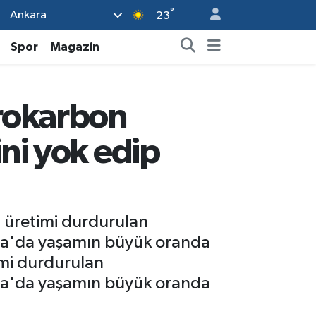
°
Ankara
23
Spor
Magazin
orokarbon
ni yok edip
 üretimi durdurulan
nya'da yaşamın büyük oranda
imi durdurulan
nya'da yaşamın büyük oranda