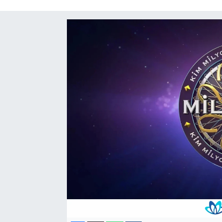
Politika
Sağlık
Spor
Yaşam
Çalışma Hayatı
Kadın
Yurt
2024 Seçim Sonuçları