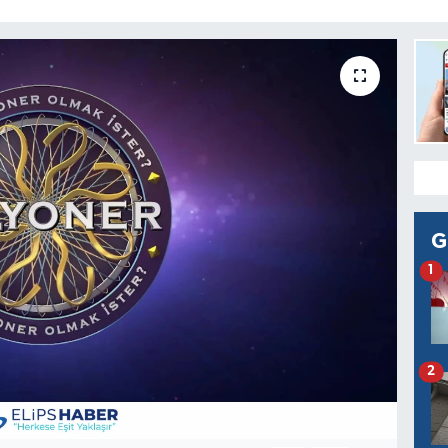
G
1
2