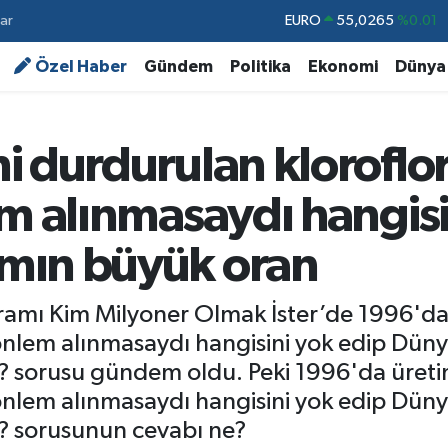
ar
STERLİN
64,1897
%0.02
GRAM ALTIN
6574.81
%1.44
Özel Haber
Gündem
Politika
Ekonomi
Dünya
BİST100
13.887
%64
BITCOIN
64.360,53
%-0.76
i durdurulan klorofl
DOLAR
47,7069
%0.17
em alınmasaydı hangisi
EURO
55,0265
%0.01
mın büyük oran
ramı Kim Milyoner Olmak İster’de 1996'da
 önlem alınmasaydı hangisini yok edip Dü
r? sorusu gündem oldu. Peki 1996'da üret
 önlem alınmasaydı hangisini yok edip Dü
? sorusunun cevabı ne?