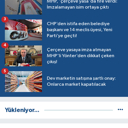
MHP, 'çerçeve yasa'da fire verdi:
İmzalamayan isim ortaya çıktı
3
CHP’den istifa eden belediye
başkanı ve 14 meclis üyesi, Yeni
Parti’ye geçti!
4
Çerçeve yasaya imza atmayan
MHP'li Yönter’den dikkat çeken
çıkış!
5
Dev marketin satışına şartlı onay:
Onlarca market kapatılacak
Yükleniyor...