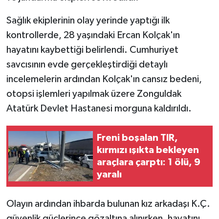
Sağlık ekiplerinin olay yerinde yaptığı ilk
kontrollerde, 28 yaşındaki Ercan Kolçak'ın
hayatını kaybettiği belirlendi. Cumhuriyet
savcısının evde gerçekleştirdiği detaylı
incelemelerin ardından Kolçak'ın cansız bedeni,
otopsi işlemleri yapılmak üzere Zonguldak
Atatürk Devlet Hastanesi morguna kaldırıldı.
Freni boşalan TIR,
kırmızı ışıkta bekleyen
araçlara çarptı: 1 ölü, 9
yaralı
Olayın ardından ihbarda bulunan kız arkadaşı K.Ç.
güvenlik güçlerince gözaltına alınırken, hayatını