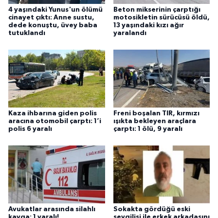
4 yaşındaki Yunus'un ölümü
Beton mikserinin çarptığı
cinayet çıktı: Anne sustu,
motosikletin sürücüsü öldü,
dede konuştu, üvey baba
13 yaşındaki kızı ağır
tutuklandı
yaralandı
Kaza ihbarına giden polis
Freni boşalan TIR, kırmızı
aracına otomobil çarptı: 1’i
ışıkta bekleyen araçlara
polis 6 yaralı
çarptı: 1 ölü, 9 yaralı
Avukatlar arasında silahlı
Sokakta gördüğü eski
kavga: 1 yaralı!
sevgilisi ile erkek arkadaşını