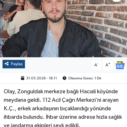
Politika
Sağlık
Spor
Yaşam
Paylaş
-
+
A
A
Çalışma Hayatı
31.05.2026 - 18:11
Okunma Süresi: 1 Dk
Kadın
Olay, Zonguldak merkeze bağlı Hacıali köyünde
Yurt
meydana geldi. 112 Acil Çağrı Merkezi’ni arayan
K.Ç., erkek arkadaşının bıçaklandığı yönünde
2024 Seçim Sonuçları
ihbarda bulundu. İhbar üzerine adrese hızla sağlık
ve jandarma ekipleri sevk edildi.