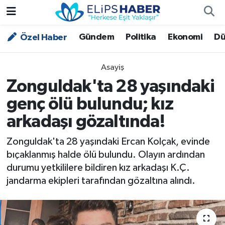
Gündem
Politika
Ekonomi
Dü
Özel Haber
Özel Haber
Nöbetçi Eczaneler
Akademi
Hava Durumu
Asayiş
Zonguldak'ta 28 yaşındaki
Asayiş
Trafik Durumu
genç ölü bulundu; kız
Bilim - Teknoloji
Süper Lig Puan Durumu ve Fikstür
arkadaşı gözaltında!
Çevre - İklim
Tüm Manşetler
Zonguldak'ta 28 yaşındaki Ercan Kolçak, evinde
bıçaklanmış halde ölü bulundu. Olayın ardından
Dünya
Son Dakika Haberleri
durumu yetkililere bildiren kız arkadaşı K.Ç.
jandarma ekipleri tarafından gözaltına alındı.
Kültür - Sanat
Magazin