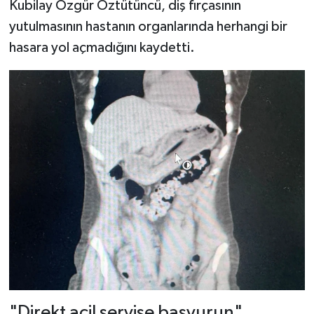
Kubilay Özgür Öztütüncü, diş fırçasının
yutulmasının hastanın organlarında herhangi bir
hasara yol açmadığını kaydetti.
"Direkt acil servise başvurun"