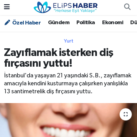
Gündem
Politika
Ekonomi
Dü
Özel Haber
Özel Haber
Nöbetçi Eczaneler
Akademi
Hava Durumu
Yurt
Zayıflamak isterken diş
Asayiş
Trafik Durumu
fırçasını yuttu!
Bilim - Teknoloji
Süper Lig Puan Durumu ve Fikstür
İstanbul'da yaşayan 21 yaşındaki S.B., zayıflamak
amacıyla kendini kusturmaya çalışırken yanlışlıkla
Çevre - İklim
Tüm Manşetler
13 santimetrelik diş fırçasını yuttu.
Dünya
Son Dakika Haberleri
Kültür - Sanat
Magazin