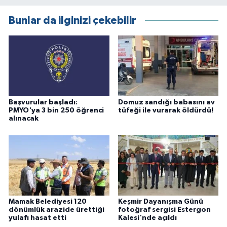
Bunlar da ilginizi çekebilir
Başvurular başladı:
Domuz sandığı babasını av
PMYO'ya 3 bin 250 öğrenci
tüfeği ile vurarak öldürdü!
alınacak
Mamak Belediyesi 120
Keşmir Dayanışma Günü
dönümlük arazide ürettiği
fotoğraf sergisi Estergon
yulafı hasat etti
Kalesi'nde açıldı