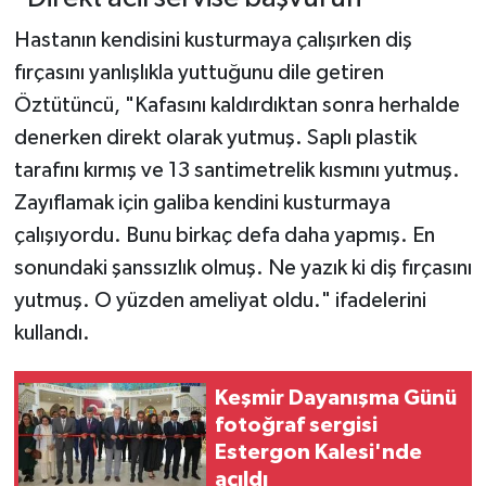
Hastanın kendisini kusturmaya çalışırken diş
fırçasını yanlışlıkla yuttuğunu dile getiren
Öztütüncü, "Kafasını kaldırdıktan sonra herhalde
denerken direkt olarak yutmuş. Saplı plastik
tarafını kırmış ve 13 santimetrelik kısmını yutmuş.
Zayıflamak için galiba kendini kusturmaya
çalışıyordu. Bunu birkaç defa daha yapmış. En
sonundaki şanssızlık olmuş. Ne yazık ki diş fırçasını
yutmuş. O yüzden ameliyat oldu." ifadelerini
kullandı.
Keşmir Dayanışma Günü
fotoğraf sergisi
Estergon Kalesi'nde
açıldı