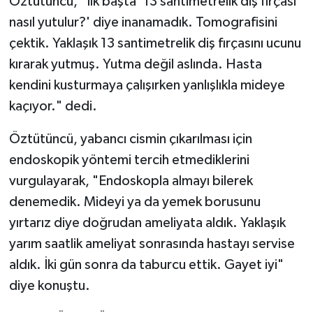
Öztütüncü, "İlk başta '13 santimetrelik diş fırçası
nasıl yutulur?' diye inanamadık. Tomografisini
çektik. Yaklaşık 13 santimetrelik diş fırçasını ucunu
kırarak yutmuş. Yutma değil aslında. Hasta
kendini kusturmaya çalışırken yanlışlıkla mideye
kaçıyor." dedi.
Öztütüncü, yabancı cismin çıkarılması için
endoskopik yöntemi tercih etmediklerini
vurgulayarak, "Endoskopla almayı bilerek
denemedik. Mideyi ya da yemek borusunu
yırtarız diye doğrudan ameliyata aldık. Yaklaşık
yarım saatlik ameliyat sonrasında hastayı servise
aldık. İki gün sonra da taburcu ettik. Gayet iyi"
diye konuştu.