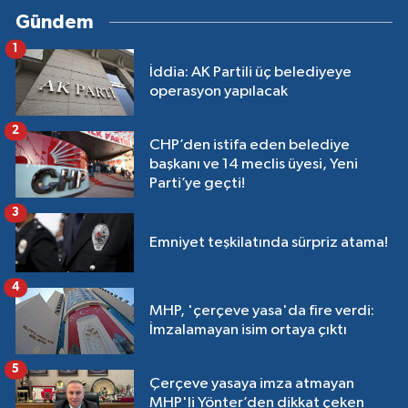
Gündem
1
İddia: AK Partili üç belediyeye
operasyon yapılacak
2
CHP’den istifa eden belediye
başkanı ve 14 meclis üyesi, Yeni
Parti’ye geçti!
3
Emniyet teşkilatında sürpriz atama!
4
MHP, 'çerçeve yasa'da fire verdi:
İmzalamayan isim ortaya çıktı
5
Çerçeve yasaya imza atmayan
MHP'li Yönter’den dikkat çeken