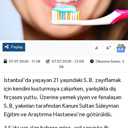
Politika
Sağlık
Spor
Paylaş
-
+
A
A
Yaşam
07.07.2026 - 11:58
07.07.2026 - 12:00
Okunma Süresi: 2
Dk
Çalışma Hayatı
İstanbul'da yaşayan 21 yaşındaki S.B. zayıflamak
Kadın
için kendini kusturmaya çalışırken, yanlışlıkla diş
fırçasını yuttu. Üzerine yemek yiyen ve fenalaşan
Yurt
S.B, yakınları tarafından Kanuni Sultan Süleyman
2024 Seçim Sonuçları
Eğitim ve Araştırma Hastanesi'ne götürüldü.
AA'da yer alan habere göre, acil serviste ilk