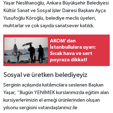
Yaşar Neslihanoğlu, Ankara Büyükşehir Belediyesi
Kültür Sanat ve Sosyal İşler Dairesi Başkanı Ayça
Yusufoğlu Köroğlu, belediye meclis üyeleri,
muhtarlar ve çok sayıda sanatsever katıldı.
AKOM'dan
İstanbullulara uyarı:
Sıcak hava ve sert
poyraza dikkat!
Sosyal ve üretken belediyeyiz
Serginin açılışında katılımcılara seslenen Başkan
Yaşar, “Bugün YENİMEK kurslarımızda eğitim alan
kursiyerlerimizin el emeği ürünlerinden oluşan
yılsonu sergisini vatandaşlarımız ile