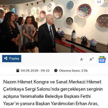
Politika
Sağlık
Spor
Yaşam
Çalışma Hayatı
Paylaş
-
+
A
A
Kadın
04.06.2026 - 09:32
Okunma Süresi: 2 Dk
Nazım Hikmet Kongre ve Sanat Merkezi Hikmet
Yurt
Çetinkaya Sergi Salonu’nda gerçekleşen serginin
2024 Seçim Sonuçları
açılışına Yenimahalle Belediye Başkanı Fethi
Yaşar’ın yansıra Başkan Yardımcıları Erhan Aras,