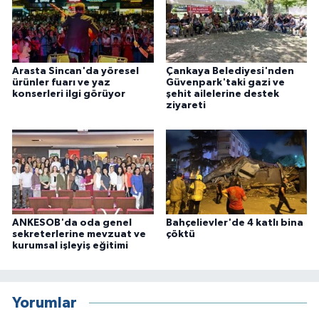
Arasta Sincan'da yöresel
Çankaya Belediyesi'nden
ürünler fuarı ve yaz
Güvenpark'taki gazi ve
konserleri ilgi görüyor
şehit ailelerine destek
ziyareti
ANKESOB'da oda genel
Bahçelievler'de 4 katlı bina
sekreterlerine mevzuat ve
çöktü
kurumsal işleyiş eğitimi
Yorumlar