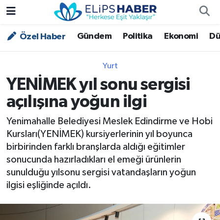
Gündem
Politika
Ekonomi
Dü
Özel Haber
Özel Haber
Nöbetçi Eczaneler
Akademi
Hava Durumu
Yurt
YENİMEK yıl sonu sergisi
Asayiş
Trafik Durumu
açılışına yoğun ilgi
Bilim - Teknoloji
Süper Lig Puan Durumu ve Fikstür
Yenimahalle Belediyesi Meslek Edindirme ve Hobi
Kursları(YENİMEK) kursiyerlerinin yıl boyunca
Çevre - İklim
Tüm Manşetler
birbirinden farklı branşlarda aldığı eğitimler
sonucunda hazırladıkları el emeği ürünlerin
Dünya
Son Dakika Haberleri
sunulduğu yılsonu sergisi vatandaşların yoğun
ilgisi eşliğinde açıldı.
Kültür - Sanat
Magazin