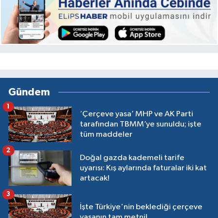
Gündem
1
‘Çerçeve yasa’ MHP ve AK Parti
tarafından TBMM’ye sunuldu; işte
tüm maddeler
2
Doğal gazda kademeli tarife
uyarısı: Kış aylarında faturalar iki kat
artacak!
3
İşte Türkiye'nin beklediği çerçeve
yasanın tam metni!