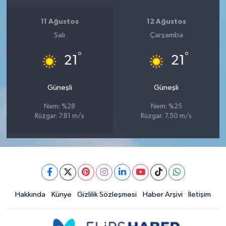
11 Ağustos
12 Ağustos
Salı
Çarşamba
°
°
21
21
Güneşli
Güneşli
Nem: %28
Nem: %25
Rüzgar: 7.81 m/s
Rüzgar: 7.50 m/s
Hakkında
Künye
Gizlilik Sözleşmesi
Haber Arşivi
İletişim