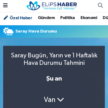
Gündem
Politika
Ekonomi
Dü
Özel Haber
Özel Haber
Nöbetçi Eczaneler
Akademi
Hava Durumu
Saray Hava Durumu
Asayiş
Trafik Durumu
Saray Bugün, Yarın ve 1 Haftalık
Bilim - Teknoloji
Süper Lig Puan Durumu ve Fikstür
Hava Durumu Tahmini
Çevre - İklim
Tüm Manşetler
Şu an
Dünya
Son Dakika Haberleri
Kültür - Sanat
Van
Magazin