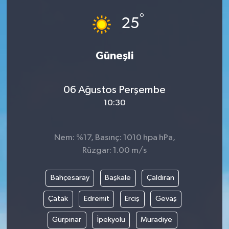
°
Politika
25
Sağlık
Güneşli
Spor
06 Ağustos Perşembe
Yaşam
10:30
Çalışma Hayatı
Nem: %17, Basınç: 1010 hpa hPa,
Kadın
Rüzgar: 1.00 m/s
Yurt
Bahçesaray
Başkale
Çaldıran
Çatak
Edremit
Erciş
Gevaş
2024 Seçim Sonuçları
Gürpınar
İpekyolu
Muradiye