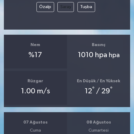
Özalp
Saray
Tuşba
Nem
Basınç
%17
1010 hpa
hpa
Rüzgar
En Düşük / En Yüksek
°
°
1.00 m/s
12
/ 29
07 Ağustos
08 Ağustos
Cuma
Cumartesi