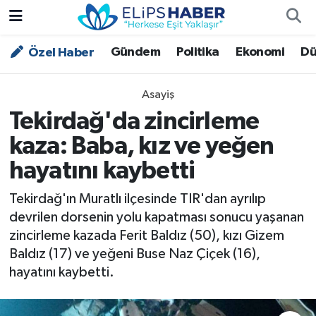
Gündem
Politika
Ekonomi
Dü
Özel Haber
Özel Haber
Nöbetçi Eczaneler
Akademi
Hava Durumu
Asayiş
Tekirdağ'da zincirleme
Asayiş
Trafik Durumu
kaza: Baba, kız ve yeğen
Bilim - Teknoloji
Süper Lig Puan Durumu ve Fikstür
hayatını kaybetti
Çevre - İklim
Tüm Manşetler
Tekirdağ'ın Muratlı ilçesinde TIR'dan ayrılıp
devrilen dorsenin yolu kapatması sonucu yaşanan
Dünya
Son Dakika Haberleri
zincirleme kazada Ferit Baldız (50), kızı Gizem
Baldız (17) ve yeğeni Buse Naz Çiçek (16),
Kültür - Sanat
hayatını kaybetti.
Magazin