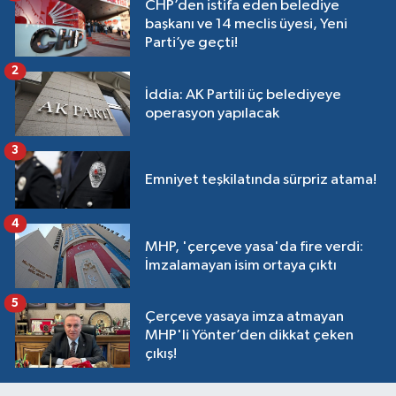
CHP’den istifa eden belediye
başkanı ve 14 meclis üyesi, Yeni
Parti’ye geçti!
2
İddia: AK Partili üç belediyeye
operasyon yapılacak
3
Emniyet teşkilatında sürpriz atama!
4
MHP, 'çerçeve yasa'da fire verdi:
İmzalamayan isim ortaya çıktı
5
Çerçeve yasaya imza atmayan
MHP'li Yönter’den dikkat çeken
çıkış!