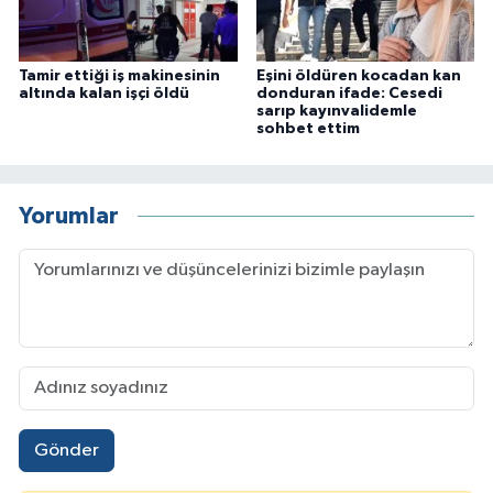
Tamir ettiği iş makinesinin
Eşini öldüren kocadan kan
altında kalan işçi öldü
donduran ifade: Cesedi
sarıp kayınvalidemle
sohbet ettim
Yorumlar
Gönder