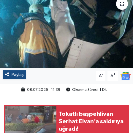
Politika
Sağlık
Spor
Yaşam
Çalışma Hayatı
Paylaş
-
+
A
A
Kadın
08.07.2026 - 11:39
Okunma Süresi: 1 Dk
Yurt
Tokatlı başpehlivan
2024 Seçim Sonuçları
Serhat Elvan’a saldırıya
uğradı!