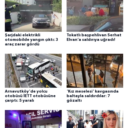
Şarjdaki elektrikli
Tokatlı başpehlivan Serhat
otomobilde yangın çıktı: 3
Elvan’a saldırıya uğradı!
araç zarar gördü
Arnavutköy'de yolcu
'Kız meselesi' kavgasında
otobüsü İETT otobüsüne
baltayla saldırdılar: 7
çarptı: 5 yaralı
gözaltı