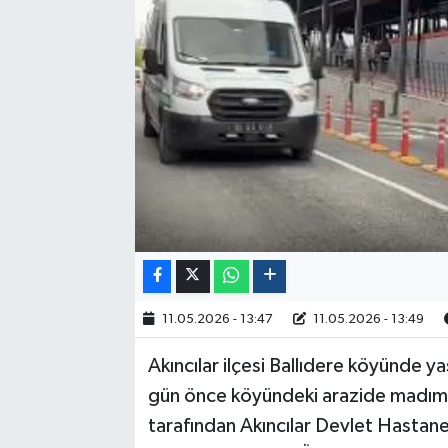
Politika
Sağlık
Spor
Yaşam
Çalışma Hayatı
Kadın
11.05.2026 - 13:47
11.05.2026 - 13:49
Yurt
Akıncılar ilçesi Ballıdere köyünde y
2024 Seçim Sonuçları
gün önce köyündeki arazide madımak
tarafından Akıncılar Devlet Hastane