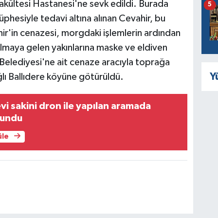
akültesi Hastanesi'ne sevk edildi. Burada
5
phesiyle tedavi altına alınan Cevahir, bu
hir'in cenazesi, morgdaki işlemlerin ardından
 almaya gelen yakınlarına maske ve eldiven
 Belediyesi'ne ait cenaze aracıyla toprağa
Y
ğlı Ballıdere köyüne götürüldü.
vi sakini dron ile yapılan aramada
lundu
üle