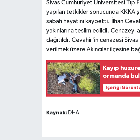
Sivas Cumhuriyet Üniversitesi Tıp F
yapılan tetkikler sonucunda KKKA şü
sabah hayatını kaybetti. İlhan Ceva
yakınlarına teslim edildi. Cenazeyi
dağıtıldı. Cevahir'in cenazesi Sivas
verilmek üzere Akıncılar ilçesine ba
Kayıp huzure
ormanda bu
İçeriği Görünt
Kaynak:
DHA