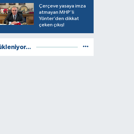
Çerçeve yasaya imza
atmayan MHP'li
Yönter’den dikkat
çeken çıkış!
ükleniyor...