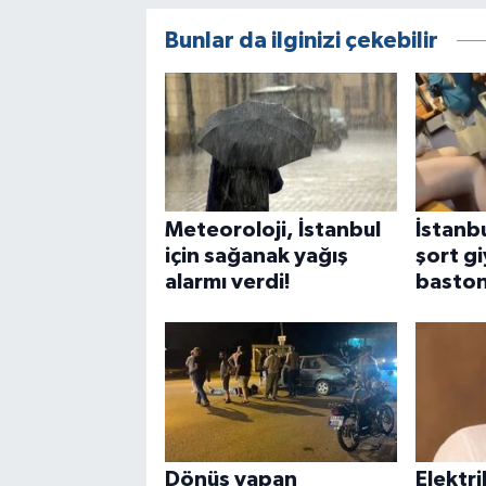
Bunlar da ilginizi çekebilir
Meteoroloji, İstanbul
İstanbu
için sağanak yağış
şort g
alarmı verdi!
baston
Dönüş yapan
Elektri