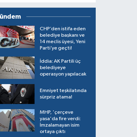
ündem
CHP’den istifa eden
belediye başkanı ve
14 meclis üyesi, Yeni
Parti’ye geçti!
İddia: AK Partili üç
belediyeye
operasyon yapılacak
Emniyet teşkilatında
sürpriz atama!
MHP, 'çerçeve
yasa'da fire verdi:
İmzalamayan isim
ortaya çıktı