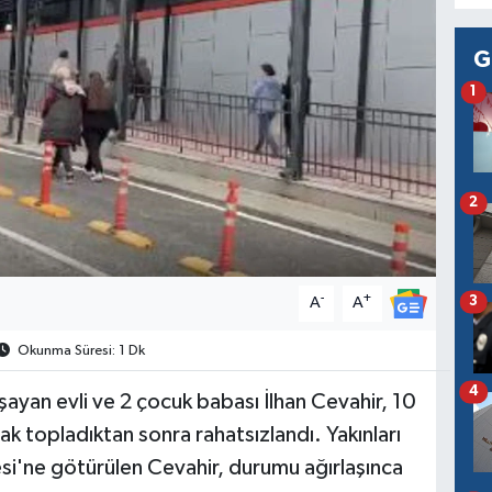
G
1
2
-
+
3
A
A
Okunma Süresi: 1 Dk
4
aşayan evli ve 2 çocuk babası İlhan Cevahir, 10
 topladıktan sonra rahatsızlandı. Yakınları
si'ne götürülen Cevahir, durumu ağırlaşınca