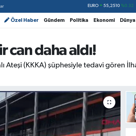
ar
STERLİN
64,4811
%0.38
GRAM ALTIN
6660.55
%0.03
Özel Haber
Gündem
Politika
Ekonomi
Dünya
BİST100
13.779
%-14
BITCOIN
64.944,08
%-0.18
ir can daha aldı!
DOLAR
47,7436
%0.18
EURO
55,2510
%0.32
 Ateşi (KKKA) şüphesiyle tedavi gören İlh