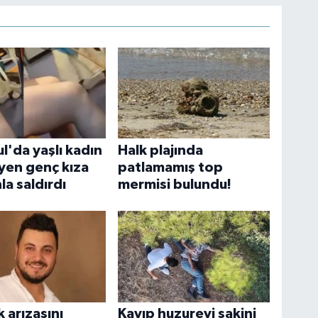
l'da yaşlı kadın
Halk plajında
iyen genç kıza
patlamamış top
la saldırdı
mermisi bulundu!
k arızasını
Kayıp huzurevi sakini