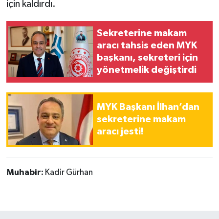
için kaldırdı.
Sekreterine makam
aracı tahsis eden MYK
başkanı, sekreteri için
yönetmelik değiştirdi
MYK Başkanı İlhan’dan
sekreterine makam
aracı jesti!
Muhabir:
Kadir Gürhan