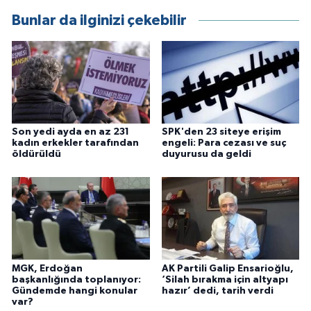
Bunlar da ilginizi çekebilir
Son yedi ayda en az 231
SPK'den 23 siteye erişim
kadın erkekler tarafından
engeli: Para cezası ve suç
öldürüldü
duyurusu da geldi
MGK, Erdoğan
AK Partili Galip Ensarioğlu,
başkanlığında toplanıyor:
‘Silah bırakma için altyapı
Gündemde hangi konular
hazır’ dedi, tarih verdi
var?