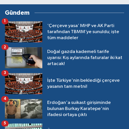
Gündem
1
‘Çerçeve yasa’ MHP ve AK Parti
tarafından TBMM’ye sunuldu; işte
tüm maddeler
2
Doğal gazda kademeli tarife
uyarısı: Kış aylarında faturalar iki kat
artacak!
3
İşte Türkiye'nin beklediği çerçeve
yasanın tam metni!
4
Erdoğan'a suikast girişiminde
bulunan Burkay Karatepe'nin
ifadesi ortaya çıktı
5