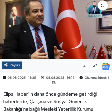
Politika
Sağlık
Spor
Yaşam
Çalışma Hayatı
Paylaş
-
+
A
A
Kadın
08.08.2025 - 11:35
08.08.2025 - 16:13
Okunma Süresi: 1
Dk
Yurt
Elips Haber’in daha önce gündeme getirdiği
2024 Seçim Sonuçları
haberlerde, Çalışma ve Sosyal Güvenlik
Bakanlığı’na bağlı Mesleki Yeterlilik Kurumu