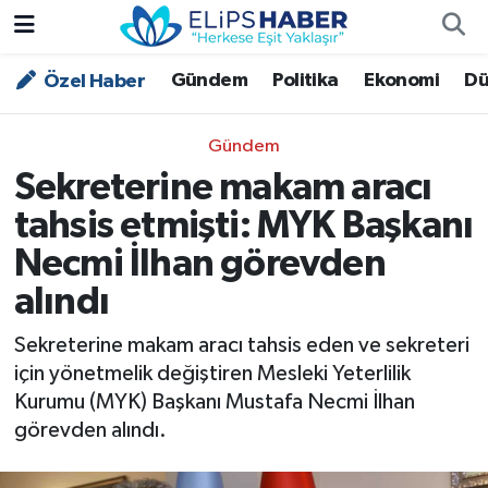
Gündem
Politika
Ekonomi
Dü
Özel Haber
Özel Haber
Nöbetçi Eczaneler
Akademi
Hava Durumu
Gündem
Sekreterine makam aracı
Asayiş
Trafik Durumu
tahsis etmişti: MYK Başkanı
Bilim - Teknoloji
Süper Lig Puan Durumu ve Fikstür
Necmi İlhan görevden
alındı
Çevre - İklim
Tüm Manşetler
Sekreterine makam aracı tahsis eden ve sekreteri
Dünya
Son Dakika Haberleri
için yönetmelik değiştiren Mesleki Yeterlilik
Kurumu (MYK) Başkanı Mustafa Necmi İlhan
Kültür - Sanat
görevden alındı.
Magazin