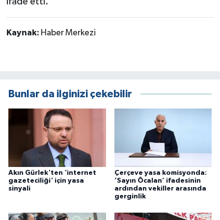
ifade etti.
Kaynak:
Haber Merkezi
Bunlar da ilginizi çekebilir
Akın Gürlek'ten 'internet
Çerçeve yasa komisyonda:
gazeteciliği' için yasa
‘Sayın Öcalan’ ifadesinin
sinyali
ardından vekiller arasında
gerginlik