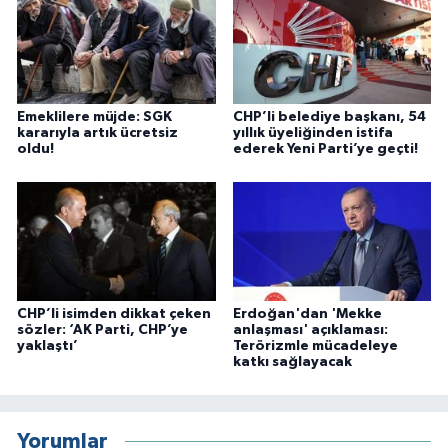
Emeklilere müjde: SGK
CHP’li belediye başkanı, 54
kararıyla artık ücretsiz
yıllık üyeliğinden istifa
oldu!
ederek Yeni Parti’ye geçti!
CHP’li isimden dikkat çeken
Erdoğan'dan 'Mekke
sözler: ‘AK Parti, CHP’ye
anlaşması' açıklaması:
yaklaştı’
Terörizmle mücadeleye
katkı sağlayacak
Yorumlar