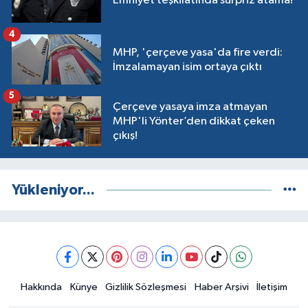
Emniyet teşkilatında sürpriz atama!
4
MHP, 'çerçeve yasa'da fire verdi:
İmzalamayan isim ortaya çıktı
5
Çerçeve yasaya imza atmayan
MHP'li Yönter’den dikkat çeken
çıkış!
Yükleniyor...
Hakkında
Künye
Gizlilik Sözleşmesi
Haber Arşivi
İletişim