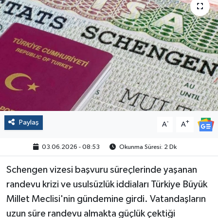
Politika
Sağlık
Spor
Yaşam
Çalışma Hayatı
Paylaş
-
+
A
A
Kadın
03.06.2026 - 08:53
Okunma Süresi: 2 Dk
Yurt
Schengen vizesi başvuru süreçlerinde yaşanan
randevu krizi ve usulsüzlük iddiaları Türkiye Büyük
2024 Seçim Sonuçları
Millet Meclisi'nin gündemine girdi. Vatandaşların
uzun süre randevu almakta güçlük çektiği