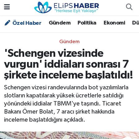
Gündem
Politika
Ekonomi
Dü
Özel Haber
Özel Haber
Nöbetçi Eczaneler
Akademi
Hava Durumu
Gündem
'Schengen vizesinde
Asayiş
Trafik Durumu
vurgun' iddiaları sonrası 7
Bilim - Teknoloji
Süper Lig Puan Durumu ve Fikstür
şirkete inceleme başlatıldı!
Çevre - İklim
Tüm Manşetler
Schengen vizesi randevularında bot yazılımlarla
slotların kapatılarak yüksek ücretlerle satıldığı
Dünya
Son Dakika Haberleri
yönündeki iddialar TBMM'ye taşındı. Ticaret
Bakanı Ömer Bolat, 7 aracı şirket hakkında
Kültür - Sanat
inceleme başlatıldığını açıkladı.
Magazin