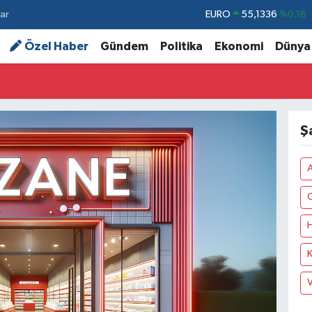
ar
STERLİN
64,2534
%0.22
GRAM ALTIN
6518.23
%0.39
Özel Haber
Gündem
Politika
Ekonomi
Dünya
BİST100
13.703
%0
BITCOIN
64.475,47
%0.66
DOLAR
47,5971
%0.05
Ş
EURO
55,1336
%0.18
C
H
V