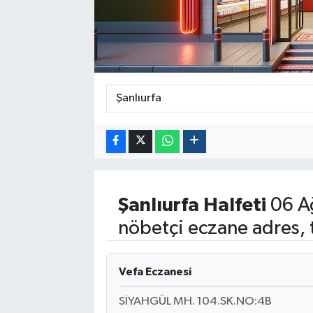
Politika
Sağlık
Spor
Yaşam
Çalışma Hayatı
Şanlıurfa
Halfeti
06 A
Kadın
nöbetçi eczane adres, 
Yurt
Vefa Eczanesi
2024 Seçim Sonuçları
SİYAHGÜL MH. 104.SK.NO:4B