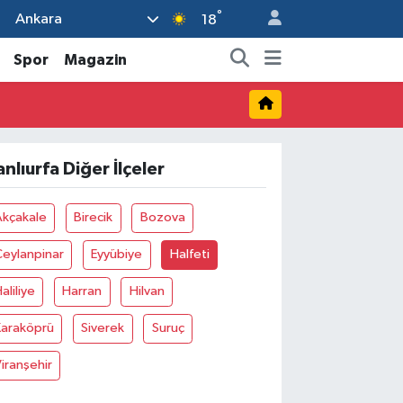
°
Ankara
18
Spor
Magazin
anlıurfa Diğer İlçeler
Akçakale
Birecik
Bozova
eylanpinar
Eyyübiye
Halfeti
aliliye
Harran
Hilvan
Karaköprü
Siverek
Suruç
iranşehir