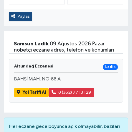
Politika
Paylaş
Sağlık
Spor
Samsun
Ladik
09 Ağustos 2026 Pazar
nöbetçi eczane adres, telefon ve konumları
Yaşam
Altundağ Eczanesi
Ladik
Çalışma Hayatı
BAHŞİ MAH. NO:68 A
Kadın
Yol Tarifi Al
0 (362) 771 31 29
Yurt
2024 Seçim Sonuçları
Her eczane gece boyunca açık olmayabilir, bazıları