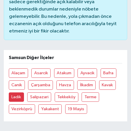
sadece gerektiğinde açık kalabilir veya
beklenmedik durumlar nedeniyle nöbete
gelemeyebilir. Bu nedenle, yola çıkmadan önce
eczanenin açık olduğunu telefon aracılığıyla teyit
etmeniz iyi bir fikir olacaktır.
Samsun Diğer İlçeler
Alaçam
Asarcik
Atakum
Ayvacik
Bafra
Canik
Çarşamba
Havza
İlkadim
Kavak
Ladik
Salipazari
Tekkeköy
Terme
Vezirköprü
Yakakent
19 Mayis