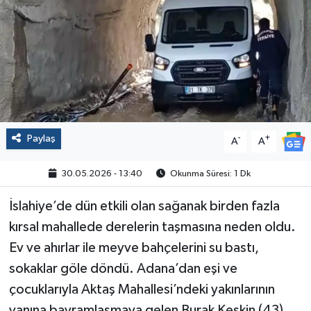
Politika
Sağlık
Spor
Yaşam
Paylaş
-
+
A
A
Çalışma Hayatı
30.05.2026 - 13:40
Okunma Süresi: 1 Dk
Kadın
İslahiye’de dün etkili olan sağanak birden fazla
kırsal mahallede derelerin taşmasına neden oldu.
Yurt
Ev ve ahırlar ile meyve bahçelerini su bastı,
sokaklar göle döndü. Adana’dan eşi ve
2024 Seçim Sonuçları
çocuklarıyla Aktaş Mahallesi’ndeki yakınlarının
yanına bayramlaşmaya gelen Burak Keskin (43)