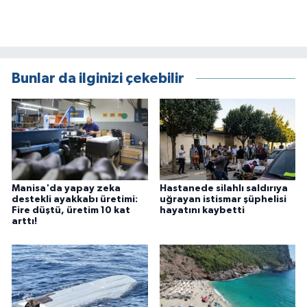
Bunlar da ilginizi çekebilir
Manisa'da yapay zeka
Hastanede silahlı saldırıya
destekli ayakkabı üretimi:
uğrayan istismar şüphelisi
Fire düştü, üretim 10 kat
hayatını kaybetti
arttı!