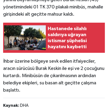
yönetimindeki 01 TK 370 plakalı minibüs, mahalle
girişindeki alt geçitte mahsur kaldı.
Hastanede silahlı
saldırıya uğrayan
istismar şüphelisi
hayatını kaybetti
İhbar üzerine bölgeye sevk edilen itfaiyeciler,
aracın sürücüsü Burak Keskin ile eşi ve 2 çocuğunu
kurtardı. Minibüsün de çıkarılmasının ardından
belediye ekipleri, su basan alt geçitte çalışma
başlattı.
Kaynak:
DHA