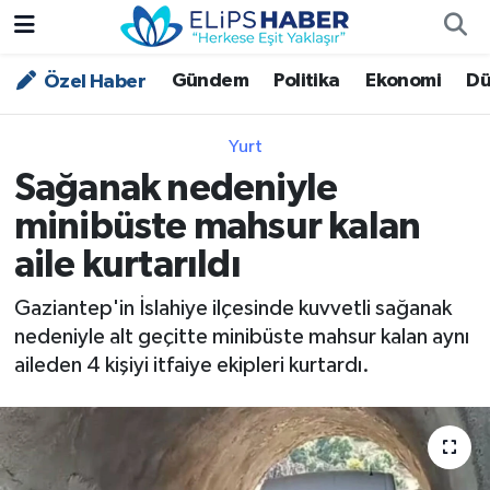
Gündem
Politika
Ekonomi
Dü
Özel Haber
Özel Haber
Nöbetçi Eczaneler
Akademi
Hava Durumu
Yurt
Sağanak nedeniyle
Asayiş
Trafik Durumu
minibüste mahsur kalan
Bilim - Teknoloji
Süper Lig Puan Durumu ve Fikstür
aile kurtarıldı
Çevre - İklim
Tüm Manşetler
Gaziantep'in İslahiye ilçesinde kuvvetli sağanak
nedeniyle alt geçitte minibüste mahsur kalan aynı
Dünya
Son Dakika Haberleri
aileden 4 kişiyi itfaiye ekipleri kurtardı.
Kültür - Sanat
Magazin