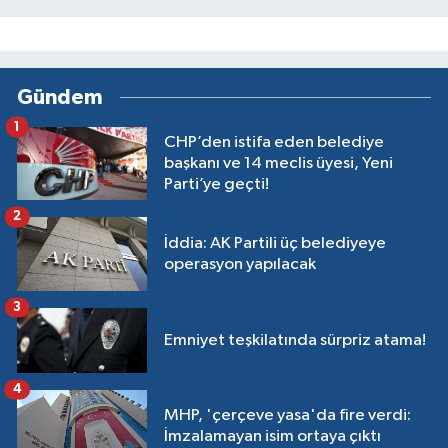
Gündem
1
CHP’den istifa eden belediye
başkanı ve 14 meclis üyesi, Yeni
Parti’ye geçti!
2
İddia: AK Partili üç belediyeye
operasyon yapılacak
3
Emniyet teşkilatında sürpriz atama!
4
MHP, 'çerçeve yasa'da fire verdi:
İmzalamayan isim ortaya çıktı