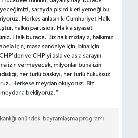
iği, mücadele ruhunu, dayanışmayı burada
eceğimizi, sarayda pişirdikleri yemeği bu
iyoruz. Herkes anlasın ki Cumhuriyet Halk
ur, halkın partisidir. Halkla siyaset
z. Halk burada. Biz halkımızlayız, halkımız
abela için, masa sandalye için, bina için
n CHP'den ve CHP'yi asla ve asla sarayın
na izin vermeyecek, milyonlar buna izin
sliği, her türlü baskıyı, her türlü hukuksuz
yoruz. Herkese meydan okuyoruz. Biz
u meydana bekliyoruz."
şkanlığı önündeki bayramlaşma programı