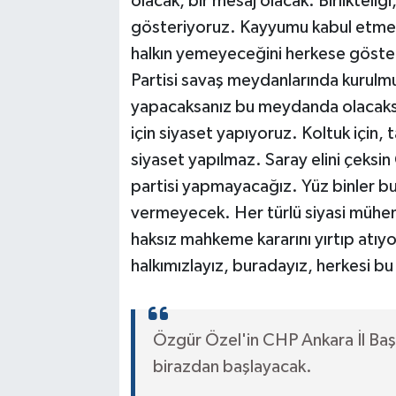
olacak, bir mesaj olacak. Birliktel
gösteriyoruz. Kayyumu kabul etmey
halkın yemeyeceğini herkese göster
Partisi savaş meydanlarında kurulmuşt
yapacaksanız bu meydanda olacaksını
için siyaset yapıyoruz. Koltuk için, t
siyaset yapılmaz. Saray elini çeksi
partisi yapmayacağız. Yüz binler bu
vermeyecek. Her türlü siyasi mühendi
haksız mahkeme kararını yırtıp atı
halkımızlayız, buradayız, herkesi b
Özgür Özel'in CHP Ankara İl Ba
birazdan başlayacak.