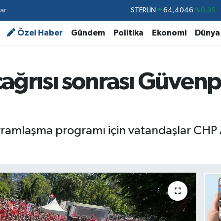
ar
STERLİN
64,4046
%0.35
GRAM ALTIN
6618.49
%2.12
Özel Haber
Gündem
Politika
Ekonomi
Dünya
BİST100
13.773
%-19
BITCOIN
65.130,04
%1.2
çağrısı sonrası Güven
DOLAR
47,7106
%0.17
EURO
55,1652
%0.27
ramlaşma programı için vatandaşlar CHP A