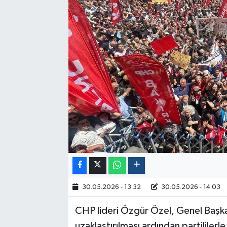
Politika
Sağlık
Spor
Yaşam
Çalışma Hayatı
Kadın
Yurt
30.05.2026 - 13:32
30.05.2026 - 14:03
2024 Seçim Sonuçları
CHP lideri Özgür Özel, Genel Başk
uzaklaştırılması ardından partilile