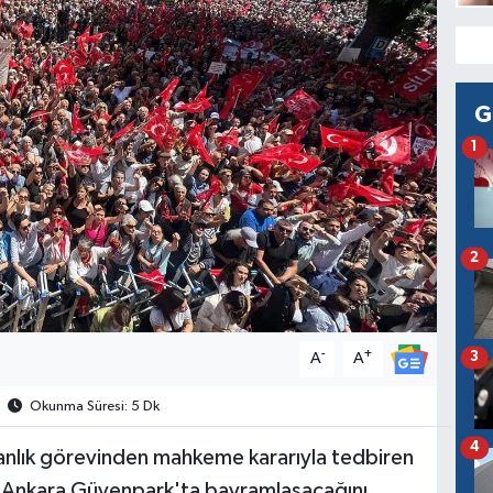
G
1
2
-
+
3
A
A
Okunma Süresi: 5 Dk
4
anlık görevinden mahkeme kararıyla tedbiren
rle Ankara Güvenpark'ta bayramlaşacağını