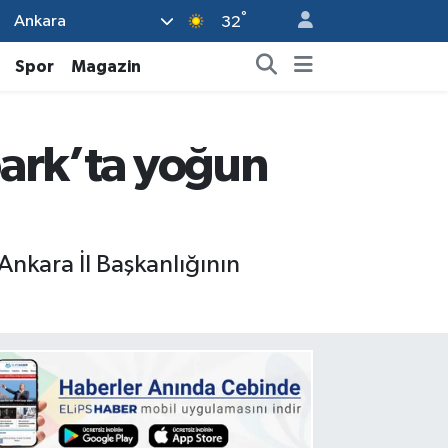
°
Ankara
32
Spor
Magazin
park’ta yoğun
nkara İl Başkanlığının