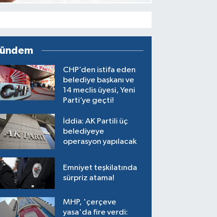
ündem
CHP’den istifa eden
belediye başkanı ve
14 meclis üyesi, Yeni
Parti’ye geçti!
İddia: AK Partili üç
belediyeye
operasyon yapılacak
Emniyet teşkilatında
sürpriz atama!
MHP, 'çerçeve
yasa'da fire verdi: