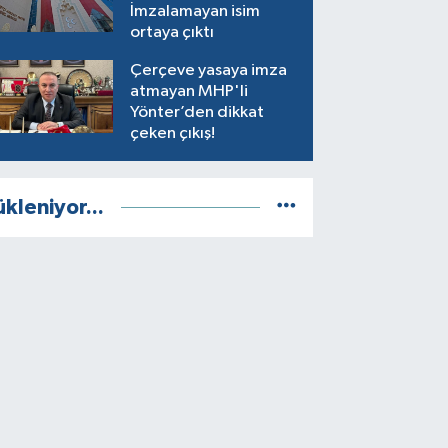
İmzalamayan isim
ortaya çıktı
Çerçeve yasaya imza
atmayan MHP'li
Yönter’den dikkat
çeken çıkış!
ükleniyor...