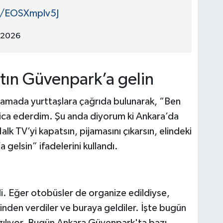
m/EOSXmplv5J
 2026
tın Güvenpark’a gelin
lamada yurttaşlara çağrıda bulunarak, “Ben
rica ederdim. Şu anda diyorum ki Ankara’da
alk TV’yi kapatsın, pijamasını çıkarsın, elindeki
gelsin” ifadelerini kullandı.
i. Eğer otobüsler de organize edildiyse,
inden verdiler ve buraya geldiler. İşte bugün
ılıyor. Bugün Ankara Güvenpark'ta bazı