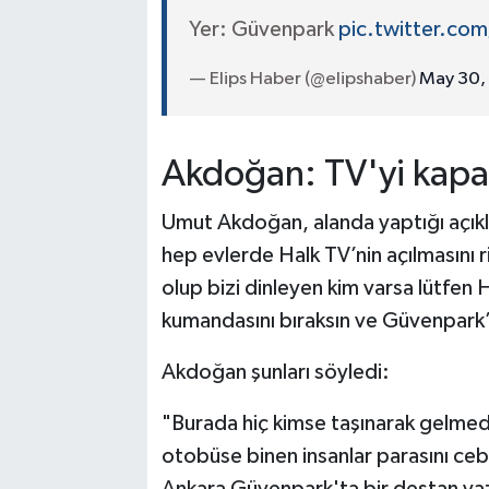
Yer: Güvenpark
pic.twitter.co
— Elips Haber (@elipshaber)
May 30,
Akdoğan: TV'yi kapa
Umut Akdoğan, alanda yaptığı açık
hep evlerde Halk TV’nin açılmasını 
olup bizi dinleyen kim varsa lütfen H
kumandasını bıraksın ve Güvenpark’a 
Akdoğan şunları söyledi:
"Burada hiç kimse taşınarak gelmed
otobüse binen insanlar parasını ceb
Ankara Güvenpark'ta bir destan yaz