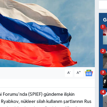
G
1
2
-
+
3
A
A
4
i Forumu'nda (SPIEF) gündeme ilişkin
yabkov, nükleer silah kullanım şartlarının Rus