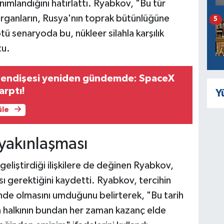
nımlandığını hatırlattı. Ryabkov, "Bu tür
dırganların, Rusya'nın toprak bütünlüğüne
5
 senaryoda bu, nükleer silahla karşılık
tu.
i endişesi yeniden gündemde: SpaceX
arptı!
Y
üle
 yakınlaşması
 geliştirdiği ilişkilere de değinen Ryabkov,
ı gerektiğini kaydetti. Ryabkov, tercihin
ünde olmasını umduğunu belirterek, "Bu tarih
 halkının bundan her zaman kazanç elde