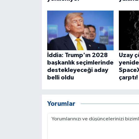
İddia: Trump'ın 2028
Uzay ç
başkanlık seçimlerinde
yenid
destekleyeceği aday
SpaceX
belli oldu
çarptı!
Yorumlar