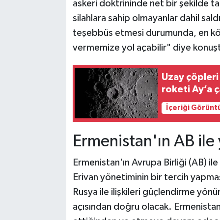
askeri doktrininde net bir şekilde ta
silahlara sahip olmayanlar dahil sal
teşebbüs etmesi durumunda, en kötü
vermemize yol açabilir" diye konuş
Uzay çöpler
roketi Ay’a ç
İçeriği Görünt
Ermenistan'ın AB ile
Ermenistan'ın Avrupa Birliği (AB) ile
Erivan yönetiminin bir tercih yapmas
Rusya ile ilişkileri güçlendirme yön
açısından doğru olacak. Ermenistan