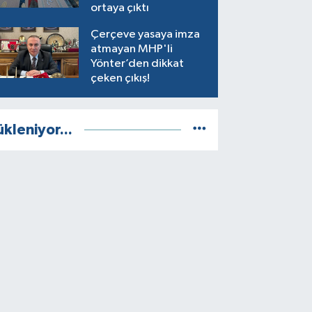
ortaya çıktı
Çerçeve yasaya imza
atmayan MHP'li
Yönter’den dikkat
çeken çıkış!
ükleniyor...