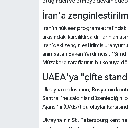
ettiğinden ve etmeye devam edeceğ
İran'a zenginleştirilm
İran'ın nükleer programı etrafındak
arasındaki karşılıklı saldırıların an
İran'daki zenginleştirilmiş uranyum
anımsatan Bakan Yardımcısı, "Şimdil
Müzakere taraflarının bu konuya dö
UAEA'ya "çifte stand
Ukrayna ordusunun, Rusya'nın kont
Santrali'ne saldırılar düzenlediğini 
Ajansı'nı (UAEA) bu olaylar karşısın
Ukrayna'nın St. Petersburg kentine yö