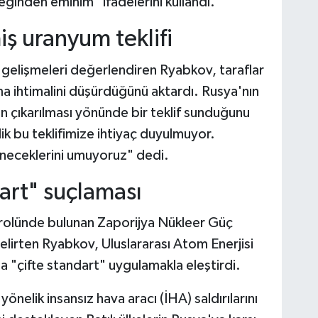
inden eminim" ifadelerini kullandı.
iş uranyum teklifi
i gelişmeleri değerlendiren Ryabkov, taraflar
laşma ihtimalini düşürdüğünü aktardı. Rusya'nın
un çıkarılması yönünde bir teklif sunduğunu
ik bu teklifimize ihtiyaç duyulmuyor.
neceklerini umuyoruz" dedi.
art" suçlaması
rolünde bulunan Zaporijya Nükleer Güç
belirten Ryabkov, Uluslararası Atom Enerjisi
da "çifte standart" uygulamakla eleştirdi.
nelik insansız hava aracı (İHA) saldırılarını