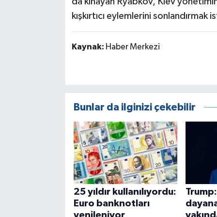
da kınayan Ryabkov, Kiev yönetimini
kışkırtıcı eylemlerini sonlandırmak 
Kaynak:
Haber Merkezi
Bunlar da ilginizi çekebilir
25 yıldır kullanılıyordu:
Trump:
Euro banknotları
dayana
yenileniyor
yakınd