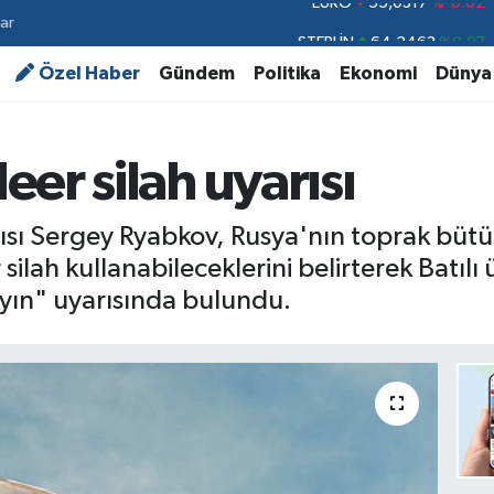
ar
STERLİN
64,2463
%0.07
GRAM ALTIN
6510.40
%0.45
Özel Haber
Gündem
Politika
Ekonomi
Dünya
BİST100
13.799
%70
BITCOIN
64.225,61
%-0.63
er silah uyarısı
DOLAR
47,7143
%0.16
EURO
55,0317
%-0.02
ısı Sergey Ryabkov, Rusya'nın toprak bütü
ah kullanabileceklerini belirterek Batılı ül
ın" uyarısında bulundu.