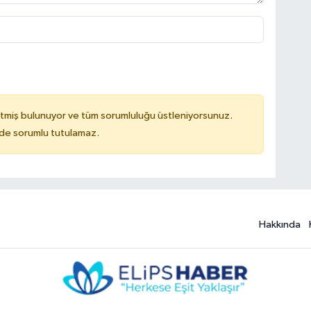
tmiş bulunuyor ve tüm sorumluluğu üstleniyorsunuz.
ilde sorumlu tutulamaz.
Hakkında