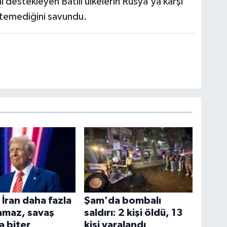
 destekleyen Batılı ülkelerin Rusya'ya karşı
istemediğini savundu.
 İran daha fazla
Şam'da bombalı
maz, savaş
saldırı: 2 kişi öldü, 13
a biter
kişi yaralandı