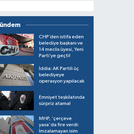
ündem
CHP’den istifa eden
belediye başkanı ve
14 meclis üyesi, Yeni
Parti’ye geçti!
İddia: AK Partili üç
belediyeye
operasyon yapılacak
Emniyet teşkilatında
sürpriz atama!
MHP, 'çerçeve
yasa'da fire verdi:
İmzalamayan isim