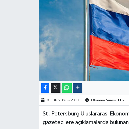
Politika
Sağlık
Spor
Yaşam
Çalışma Hayatı
Kadın
Yurt
03.06.2026 - 23:11
Okunma Süresi: 1 Dk
2024 Seçim Sonuçları
St. Petersburg Uluslararası Ekonom
gazetecilere açıklamalarda bulunan R