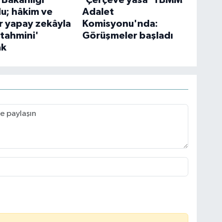
 Bakanlığı
'Çerçeve yasa' TBMM
u; hâkim ve
Adalet
ar yapay zekâyla
Komisyonu'nda:
 tahmini'
Görüşmeler başladı
ak