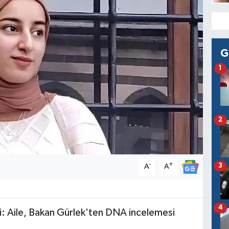
G
1
2
-
+
3
A
A
4
i: Aile, Bakan Gürlek'ten DNA incelemesi