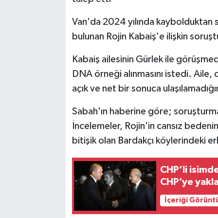
Van'da 2024 yılında kaybolduktan s
bulunan Rojin Kabaiş'e ilişkin soruş
Kabaiş ailesinin Gürlek ile görüşmed
DNA örneği alınmasını istedi. Ail
açık ve net bir sonuca ulaşılamadığın
Sabah'ın haberine göre; soruşturm
İncelemeler, Rojin'in cansız bedeni
bitişik olan Bardakçı köylerindeki e
CHP’li isimde
CHP’ye yakla
İçeriği Görünt