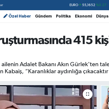
ar
STERLİN
64,4046
%0.35
GRAM ALTIN
6618.49
%2.12
Özel Haber
Gündem
Politika
Ekonomi
Dünya
BİST100
13.773
%-19
BITCOIN
65.130,04
%1.2
oruşturmasında 415 ki
DOLAR
47,7106
%0.17
EURO
55,1652
%0.27
 ailenin Adalet Bakanı Akın Gürlek'ten tal
n Kabaiş, “Karanlıklar aydınlığa çıkacaktır