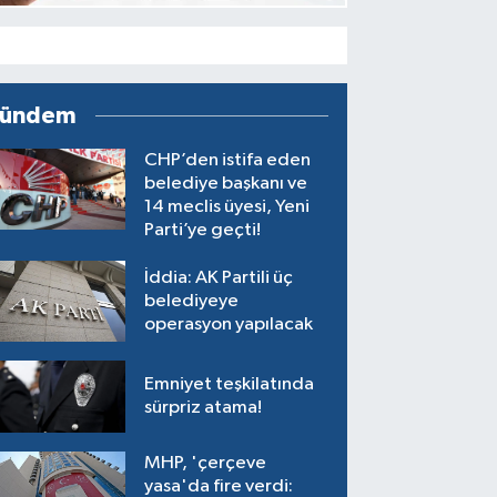
ündem
CHP’den istifa eden
belediye başkanı ve
14 meclis üyesi, Yeni
Parti’ye geçti!
İddia: AK Partili üç
belediyeye
operasyon yapılacak
Emniyet teşkilatında
sürpriz atama!
MHP, 'çerçeve
yasa'da fire verdi: