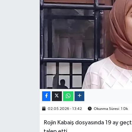
Politika
Sağlık
Spor
Yaşam
Çalışma Hayatı
Kadın
Yurt
02.05.2026 - 13:42
Okunma Süresi: 1 Dk
2024 Seçim Sonuçları
Rojin Kabaiş dosyasında 19 ay geçt
talep etti