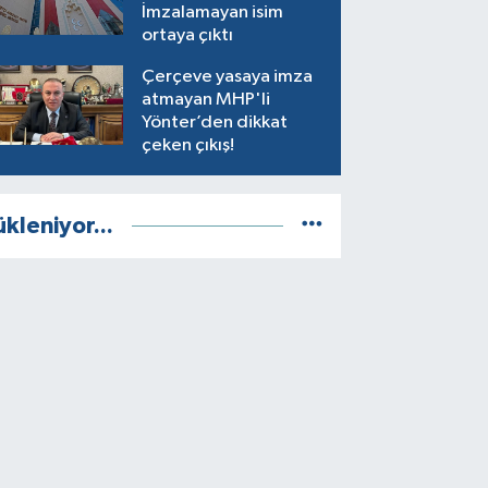
İmzalamayan isim
ortaya çıktı
Çerçeve yasaya imza
atmayan MHP'li
Yönter’den dikkat
çeken çıkış!
ükleniyor...