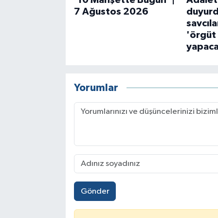
'10 Manşette Bugün' |
Adalet
7 Ağustos 2026
duyurd
savcıl
'örgüt
yapac
Yorumlar
Gönder