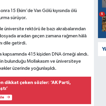
onra 15 Ekim'de Van Gölü kıyısında ölü
5
turma sürüyor.
e üniversite rektörü ile bazı akrabalarından
e, dosyada aradan geçen zamana rağmen hâlâ
ı dile getirdi.
Y
a kapsamında 415 kişiden DNA örneği alındı.
nin bulunduğu Mollakasım ve üniversiteye
rkekler üzerinde yoğunlaşıldı.
n dikkat çeken sözler: ‘AK Parti,
ştı’
üle