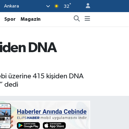
°
Ankara
32
Spor
Magazin
şiden DNA
ebi üzerine 415 kişiden DNA
” dedi