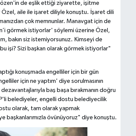
en'in de eşlik ettiği ziyarette, işitme
zel, aile ile işaret diliyle konuştu. İşaret dili
olmanızdan çok memnunlar. Manavgat için de
’i görmek istiyorlar' söylemi üzerine Özel,
m, bakın siz istemiyorsunuz. Kimseyi de
 işi? Sizi başkan olarak görmek istiyorlar"
yaptığı konuşmada engelliler için bir gün
elliler için ne yaptım' diye sorulmasının
i dezavantajlarıyla baş başa bırakmanın doğru
i belediyeler, engelli dostu belediyecilik
i dostu olarak, tam olarak yapmak
ye başkanlarımızla övünüyoruz" diye konuştu.