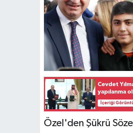
Cevdet Yılma
yapılanma o
İçeriği Görünt
Özel'den Şükrü Sözen