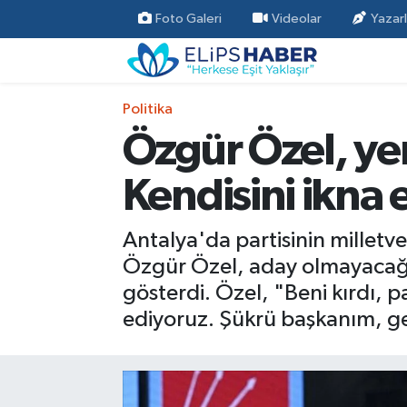
Foto Galeri
Videolar
Yazarl
Özel Haber
Nöbetçi Eczaneler
Politika
Akademi
Hava Durumu
Özgür Özel, yere
Asayiş
Trafik Durumu
Kendisini ikna
Bilim - Teknoloji
Süper Lig Puan Durumu ve Fikstür
Antalya'da partisinin milletve
Çevre - İklim
Tüm Manşetler
Özgür Özel, aday olmayacağı
gösterdi. Özel, "Beni kırdı, pa
Dünya
Son Dakika Haberleri
ediyoruz. Şükrü başkanım, gen
Kültür - Sanat
Magazin