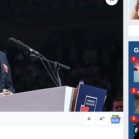
G
1
2
-
+
3
A
A