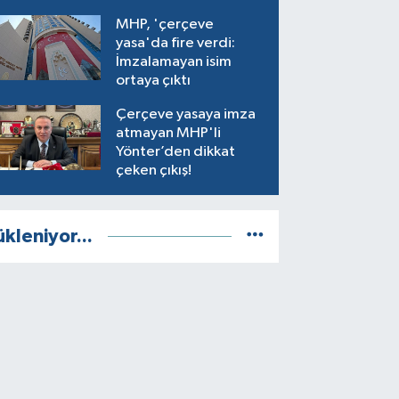
MHP, 'çerçeve
yasa'da fire verdi:
İmzalamayan isim
ortaya çıktı
Çerçeve yasaya imza
atmayan MHP'li
Yönter’den dikkat
çeken çıkış!
ükleniyor...