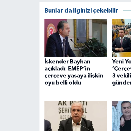
Bunlar da ilginizi çekebilir
İskender Bayhan
Yeni Y
açıkladı: EMEP’in
‘Çerçev
çerçeve yasaya ilişkin
3 vekili
oyu belli oldu
günde