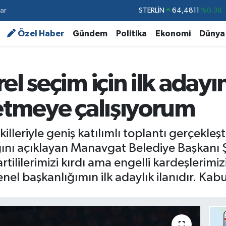
ar
GRAM ALTIN
6660.55
%0.03
Özel Haber
Gündem
Politika
Ekonomi
Dünya
BİST100
13.779
%-14
BITCOIN
64.944,08
%-0.18
DOLAR
47,7436
%0.18
l seçim için ilk adayın
EURO
55,2510
%0.32
 etmeye çalışıyorum
killeriyle geniş katılımlı toplantı gerçekl
nı açıklayan Manavgat Belediye Başkanı 
rtililerimizi kırdı ama engelli kardeşlerimiz
el başkanlığımın ilk adaylık ilanıdır. Ka