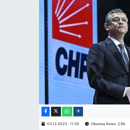
Politika
Sağlık
Spor
Yaşam
Çalışma Hayatı
Kadın
Yurt
2024 Seçim Sonuçları
03.12.2023 - 11:50
Okunma Süresi: 2 Dk