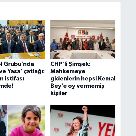
ol Grubu’nda
CHP’li Şimşek:
e Yasa’ çatlağı:
Mahkemeye
n istifası
gidenlerin hepsi Kemal
mde!
Bey’e oy vermemiş
kişiler