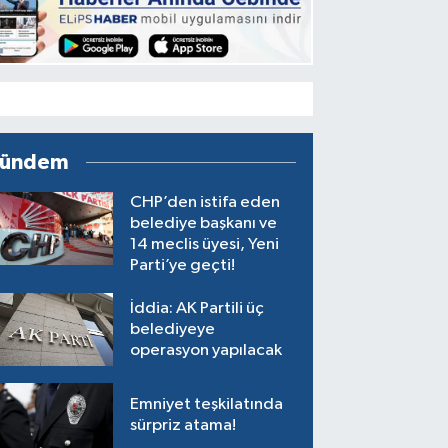
ündem
CHP’den istifa eden
belediye başkanı ve
14 meclis üyesi, Yeni
Parti’ye geçti!
İddia: AK Partili üç
belediyeye
operasyon yapılacak
Emniyet teşkilatında
sürpriz atama!