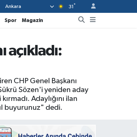
°
Ankara
31
Spor
Magazin
ı açıkladı:
eştiren CHP Genel Başkanı
Şükrü Sözen'i yeniden aday
i kırmadı. Adaylığını ilan
bul buyurunuz" dedi.