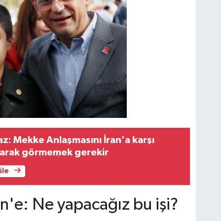
z: Mekke Anlaşmasını İran'a karşı
larak görmemek gerekir
üle
'e: Ne yapacağız bu işi?