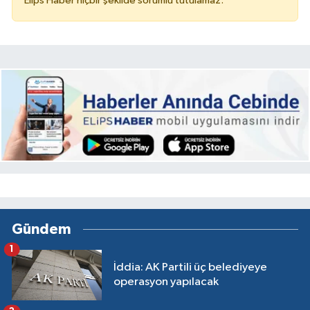
Elips Haber hiçbir şekilde sorumlu tutulamaz.
Gündem
1
İddia: AK Partili üç belediyeye
operasyon yapılacak