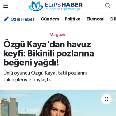
Gündem
Politika
Ekonomi
Dü
Özel Haber
Özel Haber
Nöbetçi Eczaneler
Akademi
Hava Durumu
Magazin
Özgü Kaya'dan havuz
Asayiş
Trafik Durumu
keyfi: Bikinili pozlarına
Bilim - Teknoloji
Süper Lig Puan Durumu ve Fikstür
beğeni yağdı!
Çevre - İklim
Tüm Manşetler
Ünlü oyuncu Özgü Kaya, tatil pozlarını
takipçileriyle paylaştı.
Dünya
Son Dakika Haberleri
Kültür - Sanat
Magazin