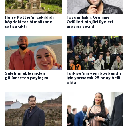
Harry Potter'ın çekildiği
Toygar Işıklı, Grammy
köydeki tarihi malikane
Ödülleri'nin jüri üyeleri
satışa çıktı
arasına seçildi
Salah'ın ablasından
Türkiye'nin yeni boyband'i
gülümseten paylaşım
için yarışacak 25 aday belli
oldu