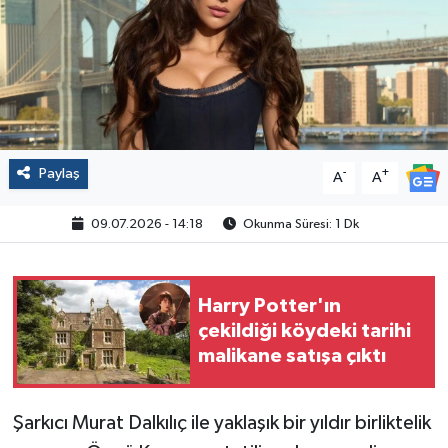
Politika
Sağlık
Spor
Paylaş
-
+
A
A
Yaşam
09.07.2026 - 14:18
Okunma Süresi: 1 Dk
Çalışma Hayatı
Kadın
Harry Potter'ın
çekildiği köydeki tarihi
Yurt
malikane satışa çıktı
2024 Seçim Sonuçları
Şarkıcı Murat Dalkılıç ile yaklaşık bir yıldır birliktelik