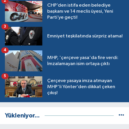
2
CHP’den istifa eden belediye
başkanı ve 14 meclis üyesi, Yeni
Parti’ye geçti!
3
Emniyet teşkilatında sürpriz atama!
4
MHP, 'çerçeve yasa'da fire verdi:
İmzalamayan isim ortaya çıktı
5
Çerçeve yasaya imza atmayan
MHP'li Yönter’den dikkat çeken
çıkış!
Yükleniyor...