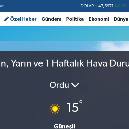
ar
DOLAR
47,5971
%0.05
EURO
55,1336
%0.18
Özel Haber
Gündem
Politika
Ekonomi
Dünya
STERLİN
64,2534
%0.22
u
GRAM ALTIN
6527.85
%0.54
BİST100
13.703
%0
BITCOIN
64.475,47
%0.66
, Yarın ve 1 Haftalık Hava Du
Ordu
°
15
Güneşli