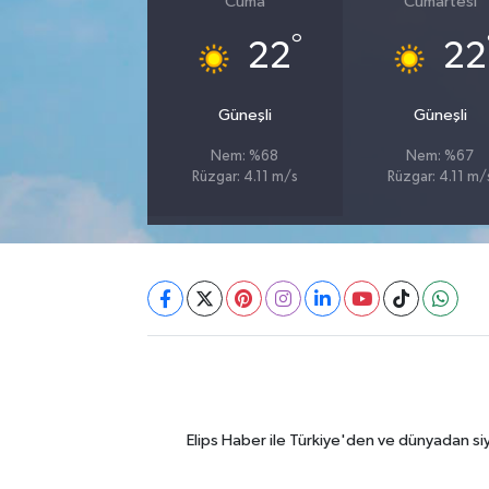
Cuma
Cumartesi
°
22
22
Güneşli
Güneşli
Nem: %68
Nem: %67
Rüzgar: 4.11 m/s
Rüzgar: 4.11 m/
Elips Haber ile Türkiye'den ve dünyadan si