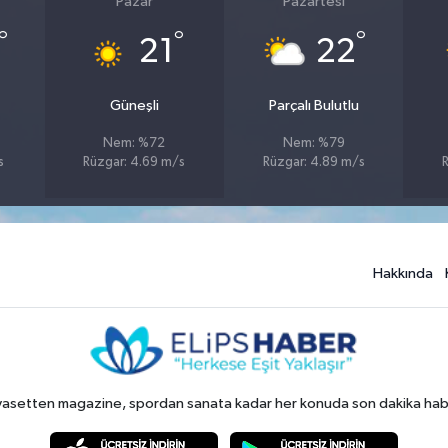
Pazar
Pazartesi
°
°
°
21
22
Güneşli
Parçalı Bulutlu
Nem: %72
Nem: %79
s
Rüzgar: 4.69 m/s
Rüzgar: 4.89 m/s
Hakkında
yasetten magazine, spordan sanata kadar her konuda son dakika haberl