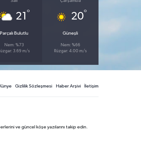
Salı
Çarşamba
°
°
21
20
Parçalı Bulutlu
Güneşli
Nem: %73
Nem: %66
Rüzgar: 3.69 m/s
Rüzgar: 4.00 m/s
Künye
Gizlilik Sözleşmesi
Haber Arşivi
İletişim
erini ve güncel köşe yazılarını takip edin.