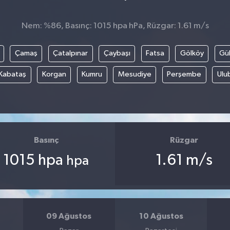
Nem: %86, Basınç: 1015 hpa hPa, Rüzgar: 1.61 m/s
Çamaş
Çatalpınar
Çaybaşı
Fatsa
Gölköy
Gül
Kabataş
Korgan
Kumru
Mesudiye
Perşembe
Ulu
Basınç
Rüzgar
1015 hpa
1.61 m/s
hpa
09 Ağustos
10 Ağustos