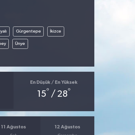
yalı
Gürgentepe
İkizce
bey
Ünye
En Düşük / En Yüksek
°
°
15
/ 28
11 Ağustos
12 Ağustos