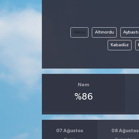
Politika
Sağlık
Akkuş
Altınordu
Aybastı
Spor
Kabadüz
Yaşam
Çalışma Hayatı
Nem
Kadın
%86
Yurt
2024 Seçim Sonuçları
07 Ağustos
08 Ağustos