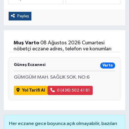
Politika
Paylaş
Sağlık
Spor
Muş
Varto
08 Ağustos 2026 Cumartesi
nöbetçi eczane adres, telefon ve konumları
Yaşam
Güneş Eczanesi
Varto
Çalışma Hayatı
GÜMGÜM MAH. SAĞLIK SOK. NO:6
Kadın
Yol Tarifi Al
0 (436) 502 41 81
Yurt
2024 Seçim Sonuçları
Her eczane gece boyunca açık olmayabilir, bazıları