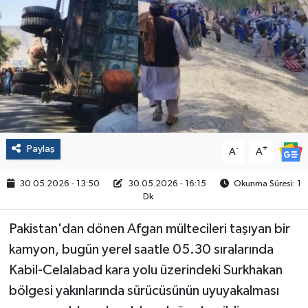
Politika
Sağlık
Spor
Yaşam
Paylaş
-
+
A
A
Çalışma Hayatı
30.05.2026 - 13:50
30.05.2026 - 16:15
Okunma Süresi: 1
Dk
Kadın
Pakistan'dan dönen Afgan mültecileri taşıyan bir
Yurt
kamyon, bugün yerel saatle 05.30 sıralarında
Kabil-Celalabad kara yolu üzerindeki Surkhakan
2024 Seçim Sonuçları
bölgesi yakınlarında sürücüsünün uyuyakalması