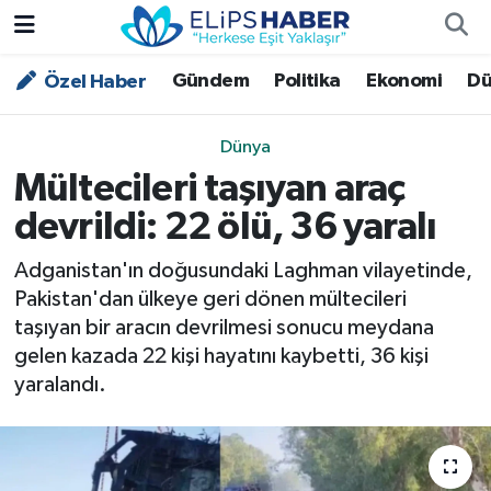
Gündem
Politika
Ekonomi
Dü
Özel Haber
Özel Haber
Nöbetçi Eczaneler
Akademi
Hava Durumu
Dünya
Mültecileri taşıyan araç
Asayiş
Trafik Durumu
devrildi: 22 ölü, 36 yaralı
Bilim - Teknoloji
Süper Lig Puan Durumu ve Fikstür
Adganistan'ın doğusundaki Laghman vilayetinde,
Pakistan'dan ülkeye geri dönen mültecileri
Çevre - İklim
Tüm Manşetler
taşıyan bir aracın devrilmesi sonucu meydana
gelen kazada 22 kişi hayatını kaybetti, 36 kişi
Dünya
Son Dakika Haberleri
yaralandı.
Kültür - Sanat
Magazin