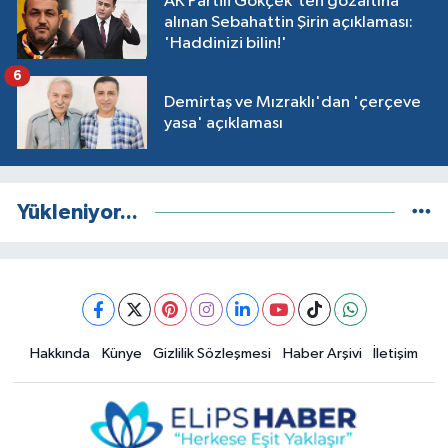
AK Partili Gökçek'ten gözaltına
alınan Sebahattin Şirin açıklaması:
'Haddinizi bilin!'
6
Demirtaş ve Mızraklı'dan 'çerçeve
yasa' açıklaması
Yükleniyor...
Hakkında
Künye
Gizlilik Sözleşmesi
Haber Arşivi
İletişim