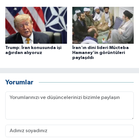
Trump: İran konusunda işi
İran'ın dini lideri Mücteba
ağırdan alıyoruz
Hamaney’in görüntüleri
paylaşıldı
Yorumlar