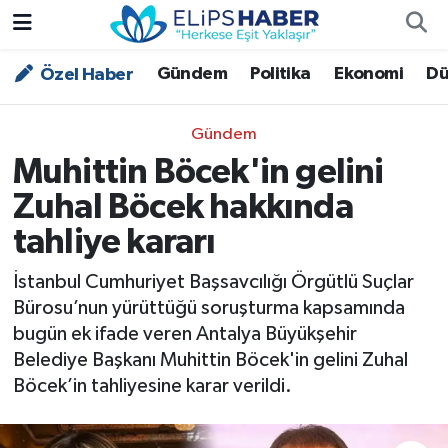
Gündem
Politika
Ekonomi
Dü
Özel Haber
Özel Haber
Nöbetçi Eczaneler
Akademi
Hava Durumu
Gündem
Muhittin Böcek'in gelini
Asayiş
Trafik Durumu
Zuhal Böcek hakkında
Bilim - Teknoloji
Süper Lig Puan Durumu ve Fikstür
tahliye kararı
Çevre - İklim
Tüm Manşetler
İstanbul Cumhuriyet Başsavcılığı Örgütlü Suçlar
Bürosu’nun yürüttüğü soruşturma kapsamında
Dünya
Son Dakika Haberleri
bugün ek ifade veren Antalya Büyükşehir
Belediye Başkanı Muhittin Böcek'in gelini Zuhal
Kültür - Sanat
Böcek’in tahliyesine karar verildi.
Magazin