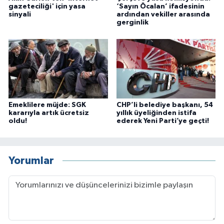
gazeteciliği' için yasa
‘Sayın Öcalan’ ifadesinin
sinyali
ardından vekiller arasında
gerginlik
Emeklilere müjde: SGK
CHP’li belediye başkanı, 54
kararıyla artık ücretsiz
yıllık üyeliğinden istifa
oldu!
ederek Yeni Parti’ye geçti!
Yorumlar