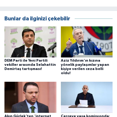
Bunlar da ilginizi çekebilir
DEM Parti ile Yeni Partili
Aziz Yıldırım'ın kızına
vekiller arasında Selahattin
yönelik paylaşımlar yapan
Demirtaş tartışması!
kişiye verilen ceza belli
oldu!
Akın Gürlek'ten 'internet
Çerçeve yasa komisyonda: