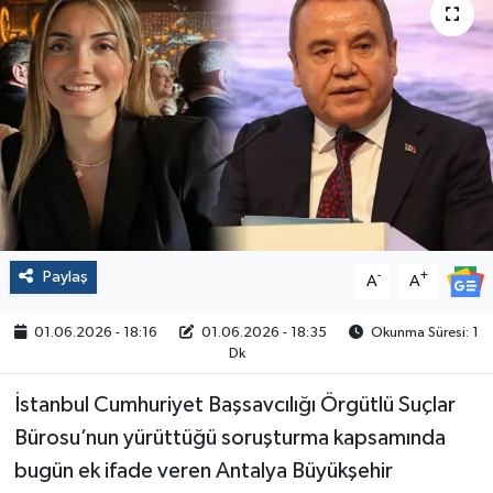
Politika
Sağlık
Spor
Yaşam
Çalışma Hayatı
Paylaş
-
+
A
A
Kadın
01.06.2026 - 18:16
01.06.2026 - 18:35
Okunma Süresi: 1
Dk
Yurt
İstanbul Cumhuriyet Başsavcılığı Örgütlü Suçlar
2024 Seçim Sonuçları
Bürosu’nun yürüttüğü soruşturma kapsamında
bugün ek ifade veren Antalya Büyükşehir