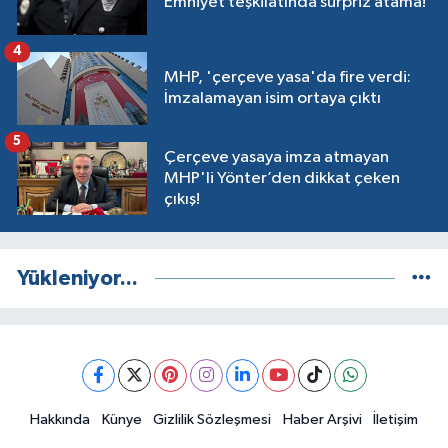
Emniyet teşkilatında sürpriz atama!
4
MHP, 'çerçeve yasa'da fire verdi:
İmzalamayan isim ortaya çıktı
5
Çerçeve yasaya imza atmayan
MHP'li Yönter’den dikkat çeken
çıkış!
Yükleniyor...
Hakkında
Künye
Gizlilik Sözleşmesi
Haber Arşivi
İletişim