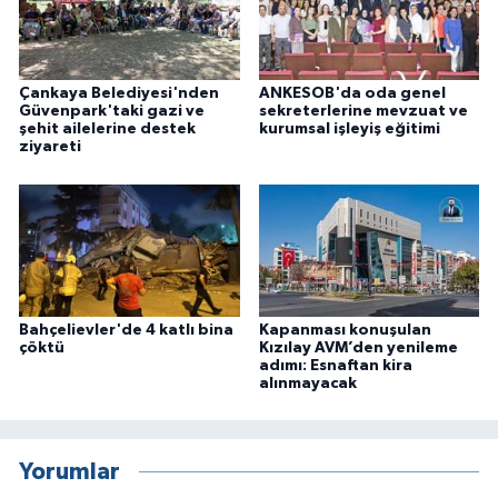
Çankaya Belediyesi'nden
ANKESOB'da oda genel
Güvenpark'taki gazi ve
sekreterlerine mevzuat ve
şehit ailelerine destek
kurumsal işleyiş eğitimi
ziyareti
Bahçelievler'de 4 katlı bina
Kapanması konuşulan
çöktü
Kızılay AVM’den yenileme
adımı: Esnaftan kira
alınmayacak
Yorumlar