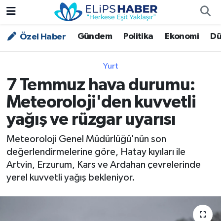
Gündem
Politika
Ekonomi
Dü
Özel Haber
Özel Haber
Nöbetçi Eczaneler
Akademi
Hava Durumu
Yurt
7 Temmuz hava durumu:
Asayiş
Trafik Durumu
Meteoroloji'den kuvvetli
Bilim - Teknoloji
Süper Lig Puan Durumu ve Fikstür
yağış ve rüzgar uyarısı
Çevre - İklim
Tüm Manşetler
Meteoroloji Genel Müdürlüğü'nün son
değerlendirmelerine göre, Hatay kıyıları ile
Dünya
Son Dakika Haberleri
Artvin, Erzurum, Kars ve Ardahan çevrelerinde
yerel kuvvetli yağış bekleniyor.
Kültür - Sanat
Magazin