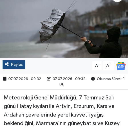
Politika
Sağlık
Spor
Yaşam
Paylaş
-
+
A
A
Çalışma Hayatı
07.07.2026 - 09:32
07.07.2026 - 09:32
Okunma Süresi: 1
Kadın
Dk
Meteoroloji Genel Müdürlüğü, 7 Temmuz Salı
Yurt
günü Hatay kıyıları ile Artvin, Erzurum, Kars ve
2024 Seçim Sonuçları
Ardahan çevrelerinde yerel kuvvetli yağış
beklendiğini, Marmara'nın güneybatısı ve Kuzey