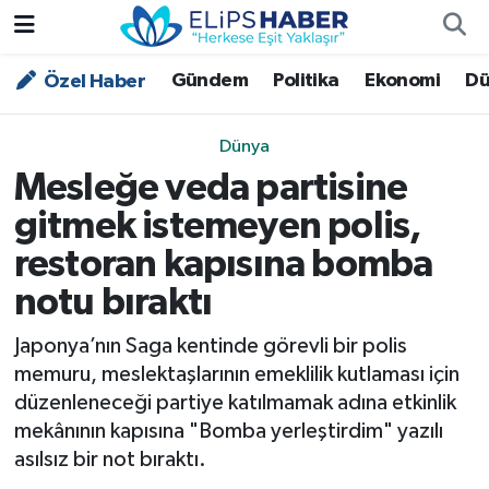
Gündem
Politika
Ekonomi
Dü
Özel Haber
Özel Haber
Nöbetçi Eczaneler
Akademi
Hava Durumu
Dünya
Mesleğe veda partisine
Asayiş
Trafik Durumu
gitmek istemeyen polis,
Bilim - Teknoloji
Süper Lig Puan Durumu ve Fikstür
restoran kapısına bomba
notu bıraktı
Çevre - İklim
Tüm Manşetler
Japonya’nın Saga kentinde görevli bir polis
Dünya
Son Dakika Haberleri
memuru, meslektaşlarının emeklilik kutlaması için
düzenleneceği partiye katılmamak adına etkinlik
Kültür - Sanat
mekânının kapısına "Bomba yerleştirdim" yazılı
asılsız bir not bıraktı.
Magazin