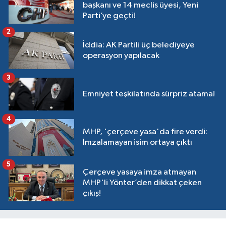
başkanı ve 14 meclis üyesi, Yeni
Parti’ye geçti!
2
İddia: AK Partili üç belediyeye
operasyon yapılacak
3
Emniyet teşkilatında sürpriz atama!
4
MHP, 'çerçeve yasa'da fire verdi:
İmzalamayan isim ortaya çıktı
5
Çerçeve yasaya imza atmayan
MHP'li Yönter’den dikkat çeken
çıkış!