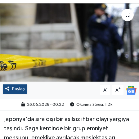
Politika
Sağlık
Spor
Yaşam
Çalışma Hayatı
Paylaş
-
+
Kadın
A
A
26.05.2026 - 00:22
Okunma Süresi: 1 Dk
Yurt
Japonya'da sıra dışı bir asılsız ihbar olayı yargıya
2024 Seçim Sonuçları
taşındı. Saga kentinde bir grup emniyet
mensubu, emekliye ayrılacak meslektaşları