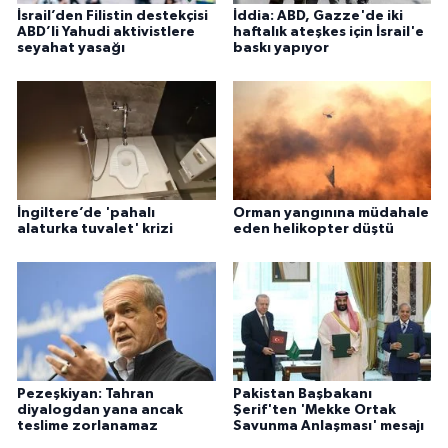
İsrail’den Filistin destekçisi
İddia: ABD, Gazze'de iki
ABD’li Yahudi aktivistlere
haftalık ateşkes için İsrail'e
seyahat yasağı
baskı yapıyor
İngiltere’de 'pahalı
Orman yangınına müdahale
alaturka tuvalet' krizi
eden helikopter düştü
Pezeşkiyan: Tahran
Pakistan Başbakanı
diyalogdan yana ancak
Şerif'ten 'Mekke Ortak
teslime zorlanamaz
Savunma Anlaşması' mesajı