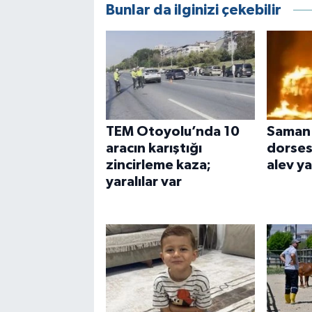
Bunlar da ilginizi çekebilir
TEM Otoyolu’nda 10
Saman 
aracın karıştığı
dorses
zincirleme kaza;
alev y
yaralılar var