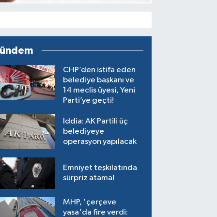
ündem
CHP’den istifa eden
belediye başkanı ve
14 meclis üyesi, Yeni
Parti’ye geçti!
İddia: AK Partili üç
belediyeye
operasyon yapılacak
Emniyet teşkilatında
sürpriz atama!
MHP, 'çerçeve
yasa'da fire verdi: