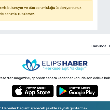
tmiş bulunuyor ve tüm sorumluluğu üstleniyorsunuz.
ilde sorumlu tutulamaz.
Hakkında
yasetten magazine, spordan sanata kadar her konuda son dakika haberl
r. Haberler bağlantı içerecek şekilde kaynak göstermek