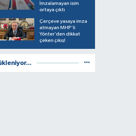
İmzalamayan isim
ortaya çıktı
Çerçeve yasaya imza
atmayan MHP'li
Yönter’den dikkat
çeken çıkış!
ükleniyor...