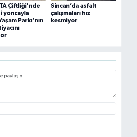
TA Çiftliği'nde
Sincan’da asfalt
ği yoncayla
çalışmaları hız
Yaşam Parkı'nın
kesmiyor
iyacını
yor