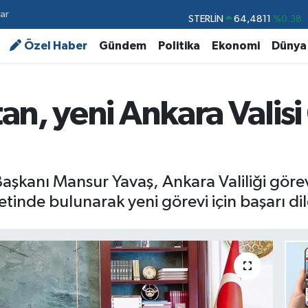
ar
STERLİN
64,4811
%0.38
GRAM ALTIN
6660.55
%0.03
Özel Haber
Gündem
Politika
Ekonomi
Dünya
BİST100
13.779
%-14
BITCOIN
64.959,79
%1.11
an, yeni Ankara Valisi
DOLAR
47,7436
%0.18
EURO
55,2510
%0.32
aşkanı Mansur Yavaş, Ankara Valiliği gör
tinde bulunarak yeni görevi için başarı dilek