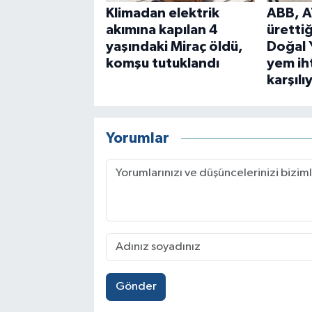
Klimadan elektrik
ABB, A
akımına kapılan 4
üretti
yaşındaki Miraç öldü,
Doğal 
komşu tutuklandı
yem iht
karşılı
Yorumlar
Gönder