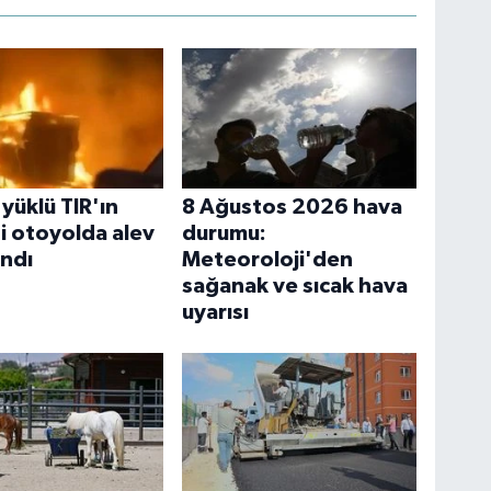
yüklü TIR'ın
8 Ağustos 2026 hava
i otoyolda alev
durumu:
andı
Meteoroloji'den
sağanak ve sıcak hava
uyarısı