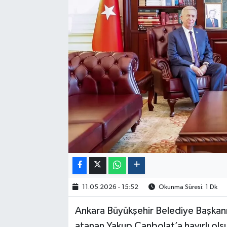
Politika
Sağlık
Spor
Yaşam
Çalışma Hayatı
Kadın
Yurt
11.05.2026 - 15:52
Okunma Süresi: 1 Dk
2024 Seçim Sonuçları
Ankara Büyükşehir Belediye Başkanı
atanan Yakup Canbolat’a hayırlı ols