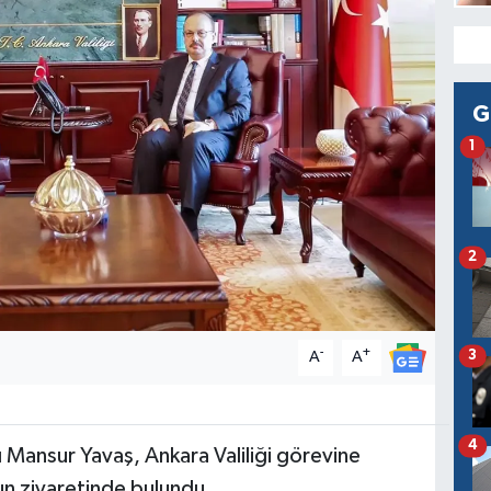
G
1
2
-
+
3
A
A
4
 Mansur Yavaş, Ankara Valiliği görevine
un ziyaretinde bulundu.