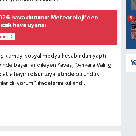
026 hava durumu: Meteoroloji'den
5
ıcak hava uyarısı
üle
 açıklamayı sosyal medya hesabından yaptı.
Y
nde başarılar dileyen Yavaş, “Ankara Valiliği
t’a hayırlı olsun ziyaretinde bulunduk.
ar diliyorum” ifadelerini kullandı.