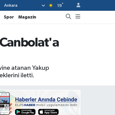
°
Ankara
19
Spor
Magazin
 Canbolat'a
evine atanan Yakup
lerini iletti.