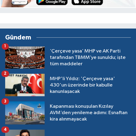
Gündem
1
‘Çerçeve yasa’ MHP ve AK Parti
tarafından TBMM’ye sunuldu; işte
tüm maddeler
2
MHP'li Yıldız: 'Çerçeve yasa'
430'un üzerinde bir kabulle
kanunlaşacak
3
Kapanması konuşulan Kızılay
AVM’den yenileme adımı: Esnaftan
kira alınmayacak
4