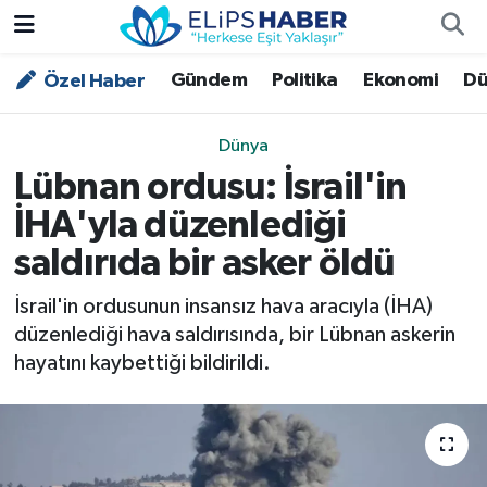
Gündem
Politika
Ekonomi
Dü
Özel Haber
Özel Haber
Nöbetçi Eczaneler
Akademi
Hava Durumu
Dünya
Lübnan ordusu: İsrail'in
Asayiş
Trafik Durumu
İHA'yla düzenlediği
Bilim - Teknoloji
Süper Lig Puan Durumu ve Fikstür
saldırıda bir asker öldü
Çevre - İklim
Tüm Manşetler
İsrail'in ordusunun insansız hava aracıyla (İHA)
düzenlediği hava saldırısında, bir Lübnan askerin
Dünya
Son Dakika Haberleri
hayatını kaybettiği bildirildi.
Kültür - Sanat
Magazin