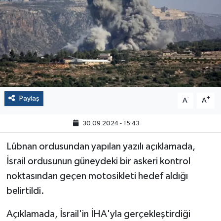
Politika
Sağlık
Spor
Yaşam
Paylaş
-
+
A
A
Çalışma Hayatı
30.09.2024 - 15:43
Kadın
Lübnan ordusundan yapılan yazılı açıklamada,
İsrail ordusunun güneydeki bir askeri kontrol
Yurt
noktasından geçen motosikleti hedef aldığı
belirtildi.
2024 Seçim Sonuçları
Açıklamada, İsrail'in İHA'yla gerçekleştirdiği