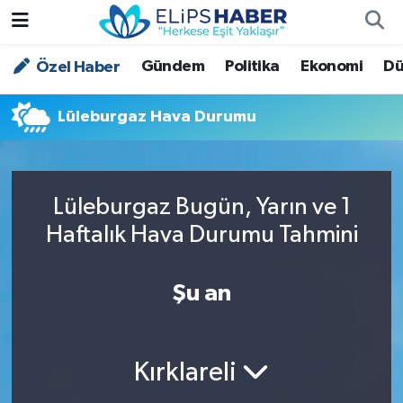
Gündem
Politika
Ekonomi
Dü
Özel Haber
Özel Haber
Nöbetçi Eczaneler
Akademi
Hava Durumu
Lüleburgaz Hava Durumu
Asayiş
Trafik Durumu
Lüleburgaz Bugün, Yarın ve 1
Bilim - Teknoloji
Süper Lig Puan Durumu ve Fikstür
Haftalık Hava Durumu Tahmini
Çevre - İklim
Tüm Manşetler
Şu an
Dünya
Son Dakika Haberleri
Kültür - Sanat
Kırklareli
Magazin