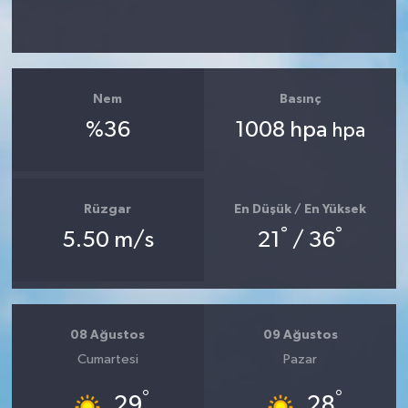
Nem
Basınç
%36
1008 hpa
hpa
Rüzgar
En Düşük / En Yüksek
°
°
5.50 m/s
21
/ 36
08 Ağustos
09 Ağustos
Cumartesi
Pazar
°
°
29
28