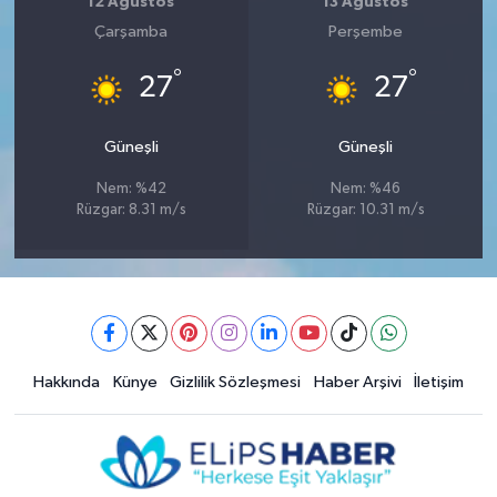
12 Ağustos
13 Ağustos
Çarşamba
Perşembe
°
°
27
27
Güneşli
Güneşli
Nem: %42
Nem: %46
Rüzgar: 8.31 m/s
Rüzgar: 10.31 m/s
Hakkında
Künye
Gizlilik Sözleşmesi
Haber Arşivi
İletişim