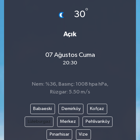
°
Politika
30
Sağlık
Açık
Spor
07 Ağustos Cuma
Yaşam
20:30
Çalışma Hayatı
Nem: %36, Basınç: 1008 hpa hPa,
Kadın
Rüzgar: 5.50 m/s
Yurt
Babaeski
Demirköy
Kofçaz
Lüleburgaz
Merkez
Pehlivanköy
2024 Seçim Sonuçları
Pınarhisar
Vize