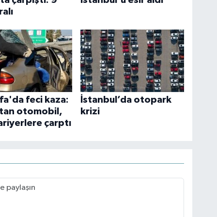
ralı
fa'da feci kaza:
İstanbul’da otopark
atan otomobil,
krizi
ariyerlere çarptı