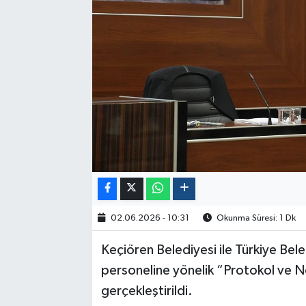
Politika
Sağlık
Spor
Yaşam
Çalışma Hayatı
Kadın
02.06.2026 - 10:31
Okunma Süresi: 1 Dk
Yurt
Keçiören Belediyesi ile Türkiye Beled
2024 Seçim Sonuçları
personeline yönelik “Protokol ve Neza
gerçekleştirildi.