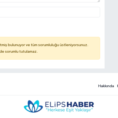
tmiş bulunuyor ve tüm sorumluluğu üstleniyorsunuz.
ilde sorumlu tutulamaz.
Hakkında