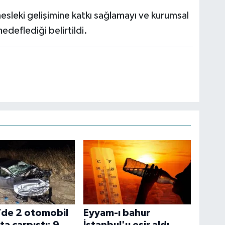
sleki gelişimine katkı sağlamayı ve kurumsal
 hedeflediği belirtildi.
’de 2 otomobil
Eyyam-ı bahur
a çarpıştı: 9
İstanbul'u esir aldı