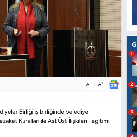
G
1
-
+
A
A
2
iyeler Birliği iş birliğinde belediye
3
ket Kuralları ile Ast Üst İlişkileri” eğitimi