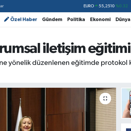
ar
STERLİN
64,4811
%0.38
GRAM ALTIN
6648.99
%2.59
Özel Haber
Gündem
Politika
Ekonomi
Dünya
BİST100
13.773
%-19
BITCOIN
64.960,21
%0.87
umsal iletişim eğitimi
DOLAR
47,7436
%0.18
EURO
55,2510
%0.32
ne yönelik düzenlenen eğitimde protokol ku