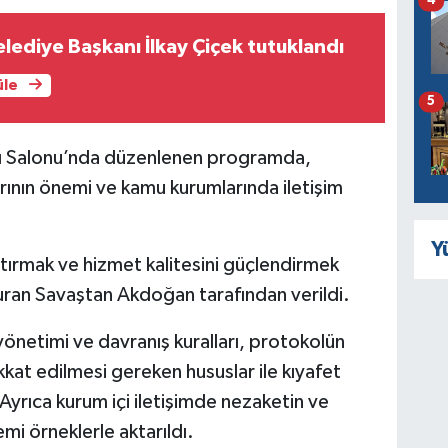
4
ediye Başkanı İlkay Çiçek tutuklandı
üle
5
tı Salonu’nda düzenlenen programda,
arının önemi ve kamu kurumlarında iletişim
Y
rtırmak ve hizmet kalitesini güçlendirmek
uran Savaştan Akdoğan tarafından verildi.
önetimi ve davranış kuralları, protokolün
dikkat edilmesi gereken hususlar ile kıyafet
. Ayrıca kurum içi iletişimde nezaketin ve
i örneklerle aktarıldı.