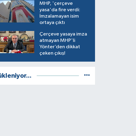
MHP, 'çerçeve
yasa'da fire verdi:
İmzalamayan isim
ortaya çıktı
Çerçeve yasaya imza
atmayan MHP'li
Yönter’den dikkat
çeken çıkış!
ükleniyor...