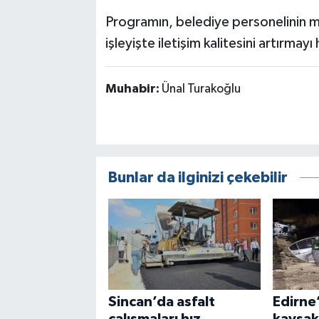
Programın, belediye personelinin me
işleyişte iletişim kalitesini artırmayı
Muhabir:
Ünal Turakoğlu
Bunlar da ilginizi çekebilir
Sincan’da asfalt
Edirne
çalışmaları hız
kavşakt