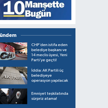
ündem
CHP’den istifa eden
belediye başkanı ve
14 meclis üyesi, Yeni
Parti’ye geçti!
İddia: AK Partili üç
belediyeye
operasyon yapılacak
Emniyet teşkilatında
sürpriz atama!