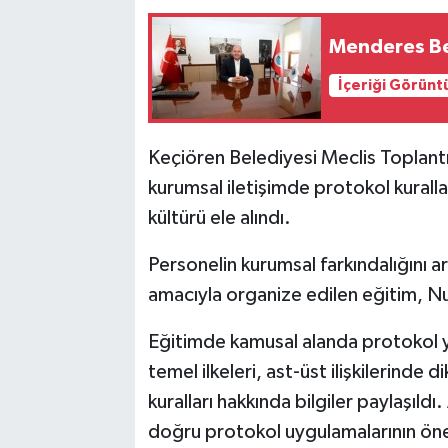
Menderes Bel
İçeriği Görünt
Keçiören Belediyesi Meclis Toplan
kurumsal iletişimde protokol kurall
kültürü ele alındı.
Personelin kurumsal farkındalığını a
amacıyla organize edilen eğitim, N
Eğitimde kamusal alanda protokol y
temel ilkeleri, ast-üst ilişkilerinde 
kuralları hakkında bilgiler paylaşıldı
doğru protokol uygulamalarının önem