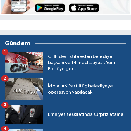
Gündem
1
CHP’den istifa eden belediye
başkanı ve 14 meclis üyesi, Yeni
Parti’ye geçti!
2
İddia: AK Partili üç belediyeye
operasyon yapılacak
3
Emniyet teşkilatında sürpriz atama!
4