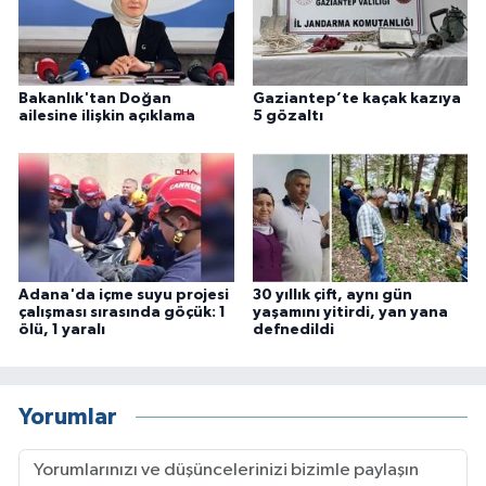
Bakanlık'tan Doğan
Gaziantep’te kaçak kazıya
ailesine ilişkin açıklama
5 gözaltı
Adana'da içme suyu projesi
30 yıllık çift, aynı gün
çalışması sırasında göçük: 1
yaşamını yitirdi, yan yana
ölü, 1 yaralı
defnedildi
Yorumlar