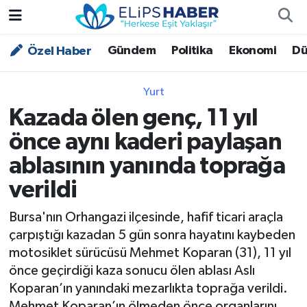
Gündem
Politika
Ekonomi
Dü
Özel Haber
Özel Haber
Nöbetçi Eczaneler
Akademi
Hava Durumu
Yurt
Kazada ölen genç, 11 yıl
Asayiş
Trafik Durumu
önce aynı kaderi paylaşan
Bilim - Teknoloji
Süper Lig Puan Durumu ve Fikstür
ablasının yanında toprağa
verildi
Çevre - İklim
Tüm Manşetler
Bursa'nın Orhangazi ilçesinde, hafif ticari araçla
Dünya
Son Dakika Haberleri
çarpıştığı kazadan 5 gün sonra hayatını kaybeden
motosiklet sürücüsü Mehmet Koparan (31), 11 yıl
Kültür - Sanat
önce geçirdiği kaza sonucu ölen ablası Aslı
Koparan’ın yanındaki mezarlıkta toprağa verildi.
Magazin
Mehmet Koparan’ın ölmeden önce organlarını