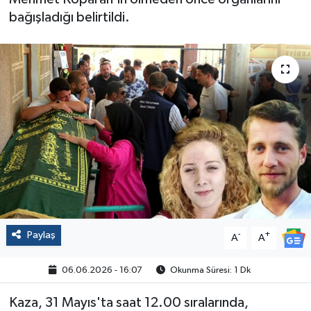
bağışladığı belirtildi.
Politika
Sağlık
Spor
Yaşam
Çalışma Hayatı
Kadın
Paylaş
-
+
Yurt
A
A
06.06.2026 - 16:07
Okunma Süresi: 1 Dk
2024 Seçim Sonuçları
Kaza, 31 Mayıs'ta saat 12.00 sıralarında,