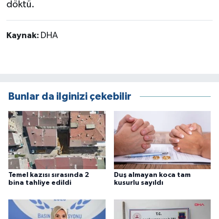
döktü.
Kaynak:
DHA
Bunlar da ilginizi çekebilir
Temel kazısı sırasında 2
Duş almayan koca tam
bina tahliye edildi
kusurlu sayıldı