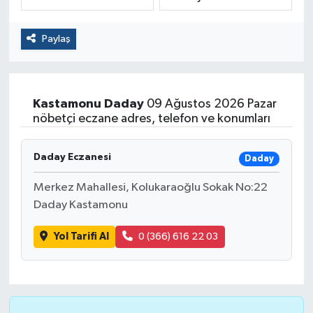
Politika
Paylaş
Sağlık
Spor
Kastamonu
Daday
09 Ağustos 2026 Pazar
nöbetçi eczane adres, telefon ve konumları
Yaşam
Daday Eczanesi
Daday
Çalışma Hayatı
Merkez Mahallesi, Kolukaraoğlu Sokak No:22
Kadın
Daday Kastamonu
Yol Tarifi Al
0 (366) 616 22 03
Yurt
2024 Seçim Sonuçları