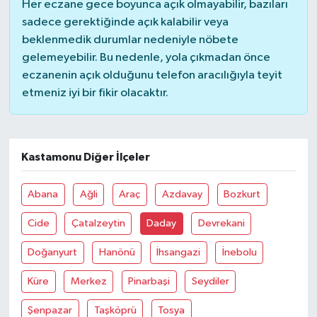
Her eczane gece boyunca açık olmayabilir, bazıları
sadece gerektiğinde açık kalabilir veya
beklenmedik durumlar nedeniyle nöbete
gelemeyebilir. Bu nedenle, yola çıkmadan önce
eczanenin açık olduğunu telefon aracılığıyla teyit
etmeniz iyi bir fikir olacaktır.
Kastamonu Diğer İlçeler
Abana
Ağli
Araç
Azdavay
Bozkurt
Cide
Çatalzeytin
Daday
Devrekani
Doğanyurt
Hanönü
İhsangazi
İnebolu
Küre
Merkez
Pinarbaşi
Seydiler
Şenpazar
Taşköprü
Tosya