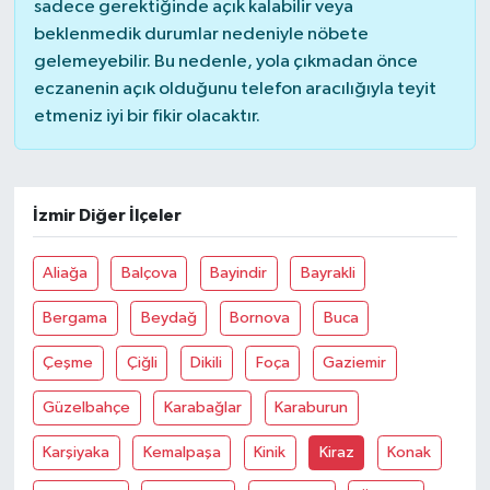
sadece gerektiğinde açık kalabilir veya
beklenmedik durumlar nedeniyle nöbete
gelemeyebilir. Bu nedenle, yola çıkmadan önce
eczanenin açık olduğunu telefon aracılığıyla teyit
etmeniz iyi bir fikir olacaktır.
İzmir Diğer İlçeler
Aliağa
Balçova
Bayindir
Bayrakli
Bergama
Beydağ
Bornova
Buca
Çeşme
Çiğli
Dikili
Foça
Gaziemir
Güzelbahçe
Karabağlar
Karaburun
Karşiyaka
Kemalpaşa
Kinik
Kiraz
Konak