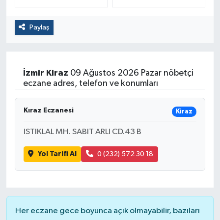
Politika
Paylaş
Sağlık
Spor
İzmir
Kiraz
09 Ağustos 2026 Pazar nöbetçi
eczane adres, telefon ve konumları
Yaşam
Kıraz Eczanesi
Kiraz
Çalışma Hayatı
ISTIKLAL MH. SABIT ARLI CD.43 B
Kadın
Yol Tarifi Al
0 (232) 572 30 18
Yurt
2024 Seçim Sonuçları
Her eczane gece boyunca açık olmayabilir, bazıları