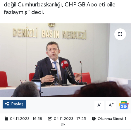
değil Cumhurbaşkanlığı, CHP GB Apoleti bile
Politika
fazlaymış” dedi.
Sağlık
Spor
Yaşam
Çalışma Hayatı
Kadın
Yurt
Paylaş
-
+
A
A
2024 Seçim Sonuçları
04.11.2023 - 16:58
04.11.2023 - 17:25
Okunma Süresi: 1
Dk