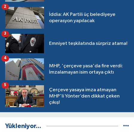
2
İddia: AK Partili üç belediyeye
operasyon yapılacak
3
Emniyet teşkilatında sürpriz atama!
4
MHP, 'çerçeve yasa'da fire verdi:
İmzalamayan isim ortaya çıktı
5
Çerçeve yasaya imza atmayan
MHP'li Yönter’den dikkat çeken
çıkış!
Yükleniyor...