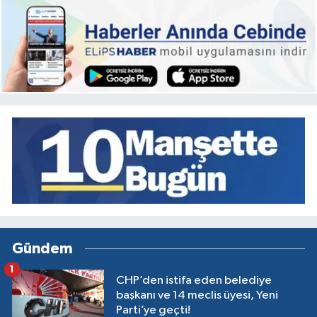
Gündem
1
CHP’den istifa eden belediye
başkanı ve 14 meclis üyesi, Yeni
Parti’ye geçti!