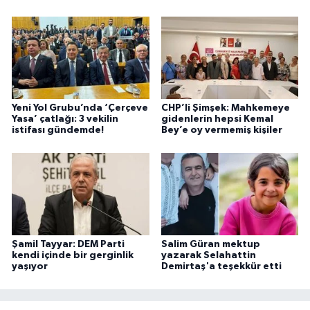
Yeni Yol Grubu’nda ‘Çerçeve
CHP’li Şimşek: Mahkemeye
Yasa’ çatlağı: 3 vekilin
gidenlerin hepsi Kemal
istifası gündemde!
Bey’e oy vermemiş kişiler
Şamil Tayyar: DEM Parti
Salim Güran mektup
kendi içinde bir gerginlik
yazarak Selahattin
yaşıyor
Demirtaş'a teşekkür etti