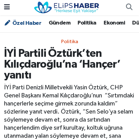
Gündem
Politika
Ekonomi
Dü
Özel Haber
Özel Haber
Nöbetçi Eczaneler
Akademi
Hava Durumu
Politika
İYİ Partili Öztürk’ten
Asayiş
Trafik Durumu
Kılıçdaroğlu’na ‘Hançer’
Bilim - Teknoloji
Süper Lig Puan Durumu ve Fikstür
yanıtı
Çevre - İklim
Tüm Manşetler
İYİ Parti Denizli Milletvekili Yasin Öztürk, CHP
Genel Başkanı Kemal Kılıçdaroğlu’nun “Sırtımdaki
Dünya
Son Dakika Haberleri
hançerlerle seçime girmek zorunda kaldım”
sözlerine yanıt verdi. Öztürk, “Sen Selo’ya selam
Kültür - Sanat
söylemeye devam et, sonra da sırtından
hançerlendim diye sırf kurultay, koltuk uğruna
Magazin
utanmadan yalan söylemeye devam et, sana