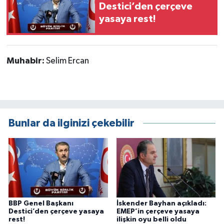
Destici’den çerçeve
yasaya rest!
Muhabir:
Selim Ercan
Bunlar da ilginizi çekebilir
BBP Genel Başkanı
İskender Bayhan açıkladı:
Destici’den çerçeve yasaya
EMEP’in çerçeve yasaya
rest!
ilişkin oyu belli oldu