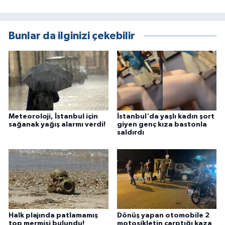
Bunlar da ilginizi çekebilir
Meteoroloji, İstanbul için
İstanbul'da yaşlı kadın şort
sağanak yağış alarmı verdi!
giyen genç kıza bastonla
saldırdı
Halk plajında patlamamış
Dönüş yapan otomobile 2
top mermisi bulundu!
motosikletin çarptığı kaza