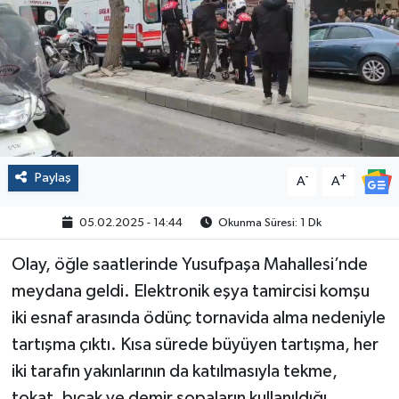
Politika
Sağlık
Spor
Yaşam
Paylaş
-
+
A
A
Çalışma Hayatı
05.02.2025 - 14:44
Okunma Süresi: 1 Dk
Kadın
Olay, öğle saatlerinde Yusufpaşa Mahallesi’nde
meydana geldi. Elektronik eşya tamircisi komşu
Yurt
iki esnaf arasında ödünç tornavida alma nedeniyle
tartışma çıktı. Kısa sürede büyüyen tartışma, her
2024 Seçim Sonuçları
iki tarafın yakınlarının da katılmasıyla tekme,
tokat, bıçak ve demir sopaların kullanıldığı