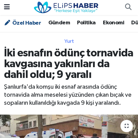
Gündem
Politika
Ekonomi
Dü
Özel Haber
Özel Haber
Nöbetçi Eczaneler
Akademi
Hava Durumu
Yurt
İki esnafın ödünç tornavida
Asayiş
Trafik Durumu
kavgasına yakınları da
Bilim - Teknoloji
Süper Lig Puan Durumu ve Fikstür
dahil oldu; 9 yaralı
Çevre - İklim
Tüm Manşetler
Şanlıurfa'da komşu iki esnaf arasında ödünç
tornavida alma meselesi yüzünden çıkan bıçak ve
Dünya
Son Dakika Haberleri
sopaların kullanıldığı kavgada 9 kişi yaralandı.
Kültür - Sanat
Magazin