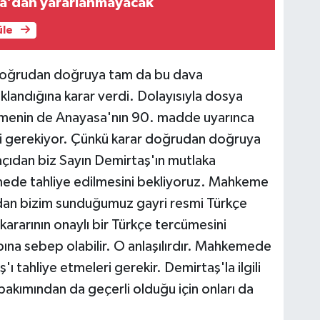
sa’dan yararlanmayacak
üle
doğrudan doğruya tam da bu dava
landığına karar verdi. Dolayısıyla dosya
nin de Anayasa'nın 90. madde uyarınca
si gerekiyor. Çünkü karar doğrudan doğruya
 açıdan biz Sayın Demirtaş'ın mutlaka
mede tahliye edilmesini bekliyoruz. Mahkeme
ndan bizim sunduğumuz gayri resmi Türkçe
ararının onaylı bir Türkçe tercümesini
bına sebep olabilir. O anlaşılırdır. Mahkemede
tahliye etmeleri gerekir. Demirtaş'la ilgili
 bakımından da geçerli olduğu için onları da