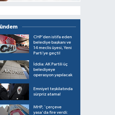
ündem
CHP’den istifa eden
belediye başkanı ve
14 meclis üyesi, Yeni
Parti’ye geçti!
İddia: AK Partili üç
belediyeye
operasyon yapılacak
Emniyet teşkilatında
sürpriz atama!
MHP, 'çerçeve
yasa'da fire verdi: