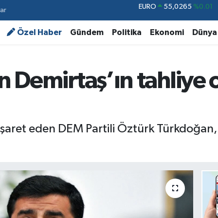
ar
STERLİN
64,1897
%0.02
GRAM ALTIN
6618.49
%2.12
Özel Haber
Gündem
Politika
Ekonomi
Dünya
BİST100
13.887
%64
BITCOIN
64.360,53
%-0.76
n Demirtaş’ın tahliye 
DOLAR
47,7069
%0.17
EURO
55,0265
%0.01
işaret eden DEM Partili Öztürk Türkdoğan,