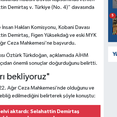
attin Demirtaş v. Türkiye (No. 4)” davasında
5
 İnsan Hakları Komisyonu, Kobani Davası
ttin Demirtaş, Figen Yüksekdağ ve eski MYK
. Ağır Ceza Mahkemesi'ne başvurdu.
Y
cısı Öztürk Türkdoğan, açıklamada AİHM
açıdan önemli sonuçlar doğurduğunu belirtti.
rı bekliyoruz"
 22. Ağır Ceza Mahkemesi’nde olduğunu ve
tebliğ edilmediğini belirterek şöyle konuştu:
elvi aktardı: Selahattin Demirtaş