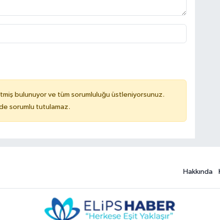
tmiş bulunuyor ve tüm sorumluluğu üstleniyorsunuz.
ilde sorumlu tutulamaz.
Hakkında