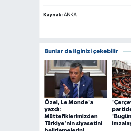
Kaynak:
ANKA
Bunlar da ilginizi çekebilir
Özel, Le Monde'a
'Çerçe
yazdı:
partid
Müttefiklerimizden
'Bugü
Türkiye'nin siyasetini
imzala
belirlemelerini