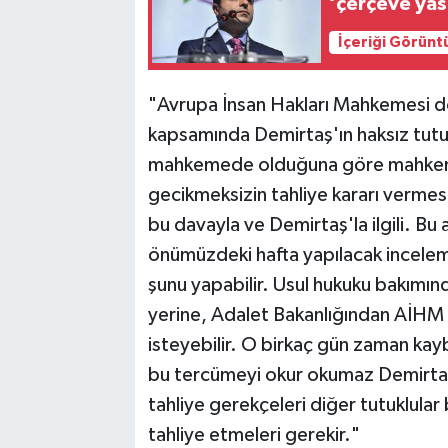
‘çerçeve ya
İçeriği Görünt
"Avrupa İnsan Hakları Mahkemesi 
kapsamında Demirtaş'ın haksız tutuk
mahkemede olduğuna göre mahkeme
gecikmeksizin tahliye kararı verme
bu davayla ve Demirtaş'la ilgili. Bu
önümüzdeki hafta yapılacak incele
şunu yapabilir. Usul hukuku bakımı
yerine, Adalet Bakanlığından AİHM k
isteyebilir. O birkaç gün zaman kay
bu tercümeyi okur okumaz Demirtaş'ı 
tahliye gerekçeleri diğer tutuklular
tahliye etmeleri gerekir."