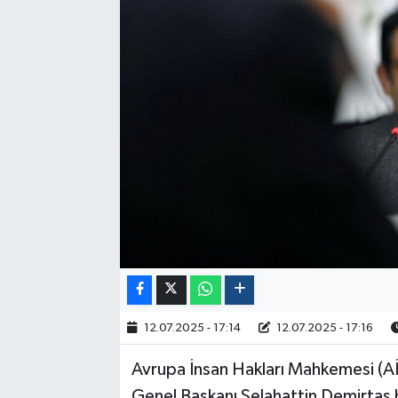
Politika
Sağlık
Spor
Yaşam
Çalışma Hayatı
Kadın
Yurt
12.07.2025 - 17:14
12.07.2025 - 17:16
2024 Seçim Sonuçları
Avrupa İnsan Hakları Mahkemesi (
Genel Başkanı Selahattin Demirtaş 