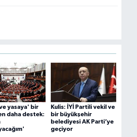
ve yasaya' bir
Kulis: İYİ Partili vekil ve
en daha destek:
bir büyükşehir
n
belediyesi AK Parti’ye
yacağım'
geçiyor