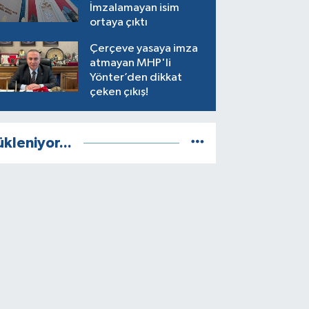
İmzalamayan isim
ortaya çıktı
Çerçeve yasaya imza
atmayan MHP'li
Yönter’den dikkat
çeken çıkış!
ükleniyor...