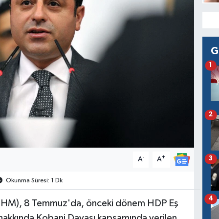
G
1
2
-
+
3
A
A
Okunma Süresi: 1 Dk
4
AİHM), 8 Temmuz'da, önceki dönem HDP Eş
hakkında Kobani Davası kapsamında verilen