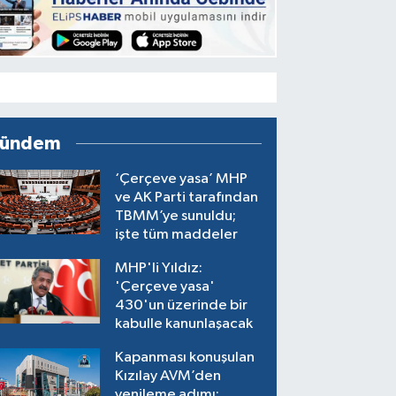
ündem
‘Çerçeve yasa’ MHP
ve AK Parti tarafından
TBMM’ye sunuldu;
işte tüm maddeler
MHP'li Yıldız:
'Çerçeve yasa'
430'un üzerinde bir
kabulle kanunlaşacak
Kapanması konuşulan
Kızılay AVM’den
yenileme adımı: