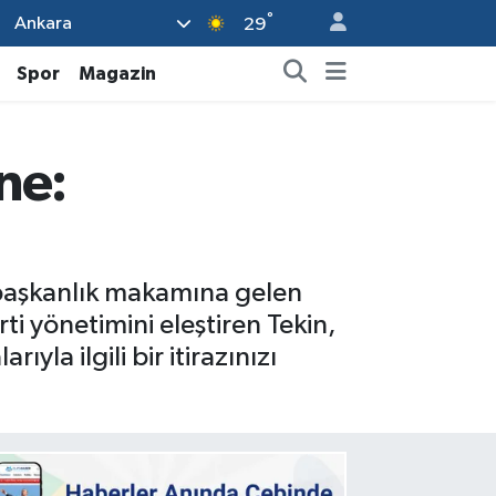
°
Ankara
29
Spor
Magazin
ne:
 başkanlık makamına gelen
ti yönetimini eleştiren Tekin,
yla ilgili bir itirazınızı