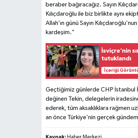
beraber bağıracağız. Sayın Kılıçdaro
Kılıçdaroğlu ile biz birlikte aynı eki
Allah'ın günü Sayın Kılıçdaroğlu'nun 
kardeşim."
İsviçre’nin s
tutuklandı
İçeriği Görünt
Geçtiğimiz günlerde CHP İstanbul İ
değinen Tekin, delegelerin iradesi
ederek, tüm aksaklıklara rağmen uzla
an önce Türkiye'nin gerçek gündemi
Kaynak:
Haber Merkezi