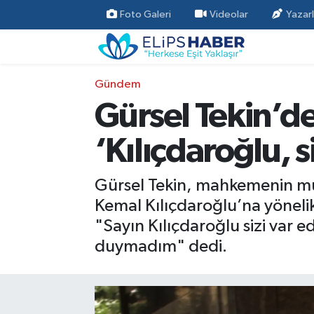
Foto Galeri
Videolar
Yazarl
Özel Haber
Nöbetçi Eczaneler
Gündem
Akademi
Hava Durumu
Gürsel Tekin’d
Asayiş
Trafik Durumu
‘Kılıçdaroğlu, s
Bilim - Teknoloji
Süper Lig Puan Durumu ve Fikstür
Gürsel Tekin, mahkemenin mu
Çevre - İklim
Tüm Manşetler
Kemal Kılıçdaroğlu’na yönelik 
"Sayın Kılıçdaroğlu sizi var ede
Dünya
Son Dakika Haberleri
duymadım" dedi.
Kültür - Sanat
Magazin