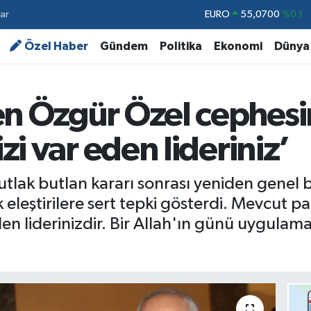
ar
STERLİN
64,2438
%0.21
GRAM ALTIN
6518.23
%0.39
Özel Haber
Gündem
Politika
Ekonomi
Dünya
BİST100
13.703
%0
BITCOIN
64.602,05
%0.69
en Özgür Özel cephesi
DOLAR
47,5986
%0.06
izi var eden lideriniz’
EURO
55,0700
%0.1
tlak butlan kararı sonrası yeniden genel
eleştirilere sert tepki gösterdi. Mevcut par
n liderinizdir. Bir Allah'ın günü uygulamaları