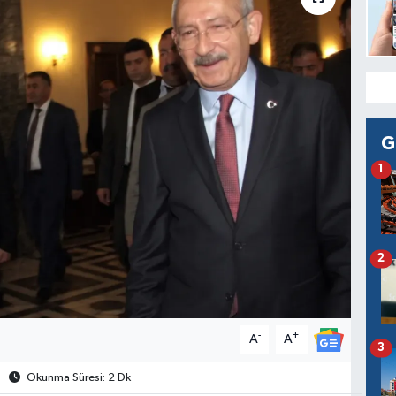
G
1
2
-
+
A
A
3
Okunma Süresi: 2 Dk