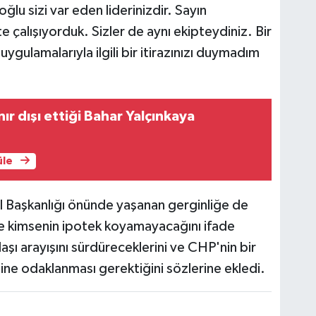
ğlu sizi var eden liderinizdir. Sayın
pte çalışıyorduk. Sizler de aynı ekipteydiniz. Bir
uygulamalarıyla ilgili bir itirazınızı duymadım
ınır dışı ettiği Bahar Yalçınkaya
üle
l Başkanlığı önünde yaşanan gerginliğe de
ne kimsenin ipotek koyamayacağını ifade
şı arayışını sürdüreceklerini ve CHP'nin bir
ne odaklanması gerektiğini sözlerine ekledi.