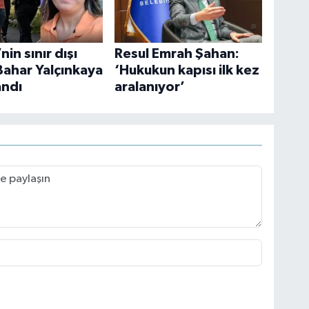
nin sınır dışı
Resul Emrah Şahan:
 Bahar Yalçınkaya
‘Hukukun kapısı ilk kez
andı
aralanıyor’