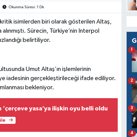
Okunma Süresi: 1 Dk
tik isimlerden biri olarak gösterilen Altaş,
lınmıştı. Sürecin, Türkiye’nin Interpol
landığı belirtiliyor.
G
1
ltusunda Umut Altaş’ın işlemlerinin
 iadesinin gerçekleştirileceği ifade ediliyor.
2
mlanması bekleniyor.
n ‘çerçeve yasa’ya ilişkin oyu belli oldu
3
üle
4