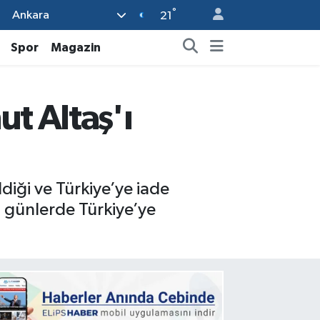
°
Ankara
21
Spor
Magazin
t Altaş'ı
diği ve Türkiye’ye iade
i günlerde Türkiye’ye