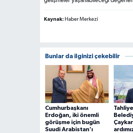
gelişmeler yaşanabileceği değerlend
Kaynak:
Haber Merkezi
Bunlar da ilginizi çekebilir
Cumhurbaşkanı
Tahliye
Erdoğan, iki önemli
Beledi
görüşme için bugün
Çaykara
Suudi Arabistan'ı
ardımı