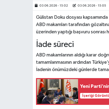
03.06.2026 - 15:02
03.06.2026 - 15:05
Politika
Gülistan Doku dosyası kapsamında kri
Sağlık
ABD makamları tarafından gözaltına a
üzerinden yaptığı başvuru sonrası hız
Spor
İade süreci
Yaşam
ABD makamlarının aldığı karar doğru
Çalışma Hayatı
tamamlanmasının ardından Türkiye’ye
İadenin önümüzdeki günlerde tama
Kadın
Yurt
Yeni Parti’ni
2024 Seçim Sonuçları
İçeriği Görünt