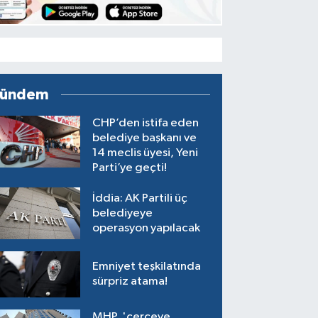
ündem
CHP’den istifa eden
belediye başkanı ve
14 meclis üyesi, Yeni
Parti’ye geçti!
İddia: AK Partili üç
belediyeye
operasyon yapılacak
Emniyet teşkilatında
sürpriz atama!
MHP, 'çerçeve