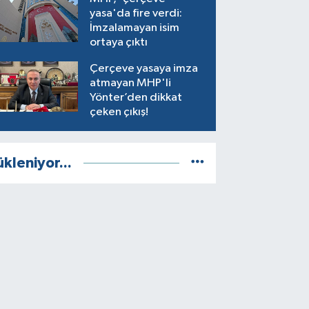
yasa'da fire verdi:
İmzalamayan isim
ortaya çıktı
Çerçeve yasaya imza
atmayan MHP'li
Yönter’den dikkat
çeken çıkış!
ükleniyor...