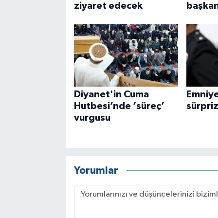
ziyaret edecek
başkanl
Diyanet'in Cuma
Emniye
Hutbesi’nde ‘süreç’
sürpri
vurgusu
Yorumlar