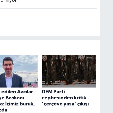
iriliyor.
 edilen Avcılar
DEM Parti
ye Başkanı
cephesinden kritik
: İçimiz buruk,
'çerçeve yasa' çıkışı
zda