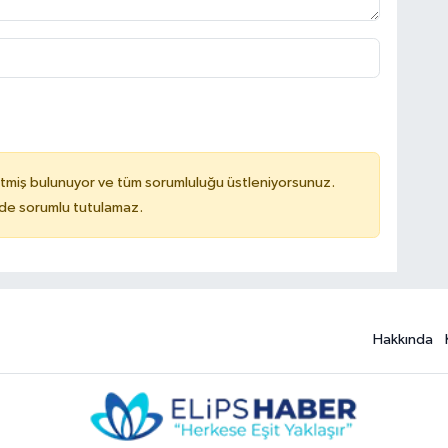
tmiş bulunuyor ve tüm sorumluluğu üstleniyorsunuz.
ilde sorumlu tutulamaz.
Hakkında