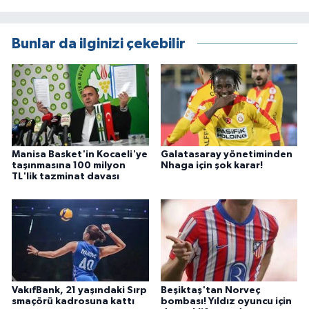
Bunlar da ilginizi çekebilir
Manisa Basket'in Kocaeli'ye
Galatasaray yönetiminden
taşınmasına 100 milyon
Nhaga için şok karar!
TL'lik tazminat davası
VakıfBank, 21 yaşındaki Sırp
Beşiktaş'tan Norveç
smaçörü kadrosuna kattı
bombası! Yıldız oyuncu için