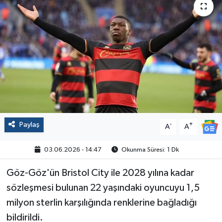
Politika
Sağlık
Spor
Yaşam
Çalışma Hayatı
Paylaş
-
+
A
A
Kadın
03.06.2026 - 14:47
Okunma Süresi: 1 Dk
Yurt
Göz-Göz'ün Bristol City ile 2028 yılına kadar
sözleşmesi bulunan 22 yaşındaki oyuncuyu 1,5
2024 Seçim Sonuçları
milyon sterlin karşılığında renklerine bağladığı
bildirildi.