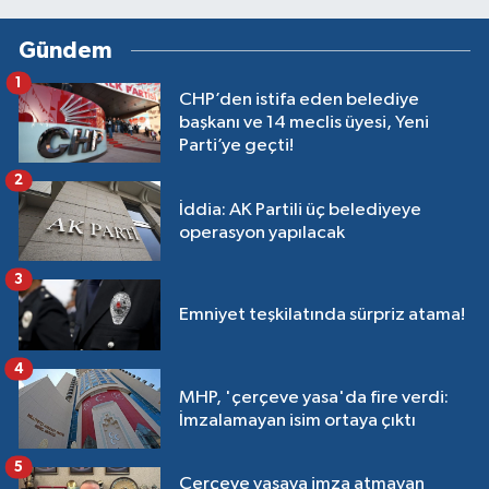
Gündem
1
CHP’den istifa eden belediye
başkanı ve 14 meclis üyesi, Yeni
Parti’ye geçti!
2
İddia: AK Partili üç belediyeye
operasyon yapılacak
3
Emniyet teşkilatında sürpriz atama!
4
MHP, 'çerçeve yasa'da fire verdi:
İmzalamayan isim ortaya çıktı
5
Çerçeve yasaya imza atmayan