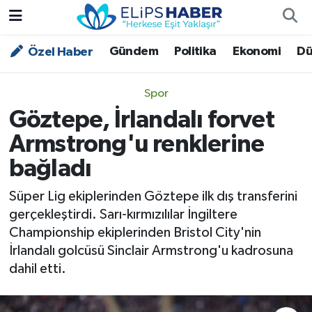
Gündem
Politika
Ekonomi
Dü
Özel Haber
Özel Haber
Nöbetçi Eczaneler
Akademi
Hava Durumu
Spor
Göztepe, İrlandalı forvet
Asayiş
Trafik Durumu
Armstrong'u renklerine
Bilim - Teknoloji
Süper Lig Puan Durumu ve Fikstür
bağladı
Çevre - İklim
Tüm Manşetler
Süper Lig ekiplerinden Göztepe ilk dış transferini
gerçekleştirdi. Sarı-kırmızılılar İngiltere
Dünya
Son Dakika Haberleri
Championship ekiplerinden Bristol City'nin
İrlandalı golcüsü Sinclair Armstrong'u kadrosuna
Kültür - Sanat
dahil etti.
Magazin