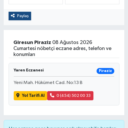
Politika
Paylaş
Sağlık
Spor
Giresun
Piraziz
08 Ağustos 2026
Cumartesi nöbetçi eczane adres, telefon ve
Yaşam
konumları
Çalışma Hayatı
Yaren Eczanesi
Piraziz
Yeni Mah. Hükümet Cad. No:13 B
Kadın
Yol Tarifi Al
0 (454) 502 00 33
Yurt
2024 Seçim Sonuçları