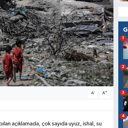
G
1
2
-
+
3
A
A
4
ılan açıklamada, çok sayıda uyuz, ishal, su