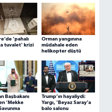
re’de 'pahalı
Orman yangınına
a tuvalet' krizi
müdahale eden
helikopter düştü
an Başbakanı
Trump’ın hayaliydi:
ten 'Mekke
Yargı, 'Beyaz Saray’a
 Savunma
balo salonu