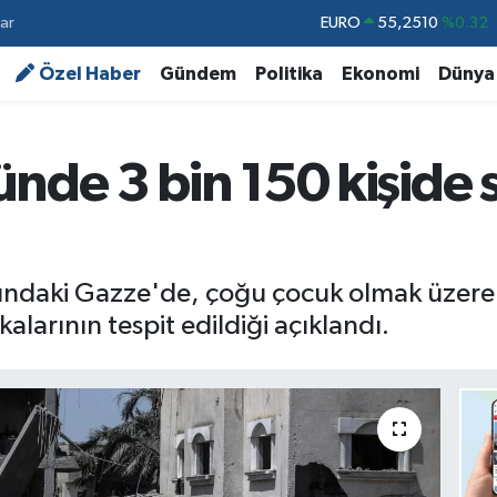
ar
STERLİN
64,4811
%0.38
GRAM ALTIN
6660.55
%0.03
Özel Haber
Gündem
Politika
Ekonomi
Dünya
BİST100
13.779
%-14
BITCOIN
64.944,08
%-0.18
nde 3 bin 150 kişide s
DOLAR
47,7436
%0.18
EURO
55,2510
%0.32
ı altındaki Gazze'de, çoğu çocuk olmak üzer
akalarının tespit edildiği açıklandı.