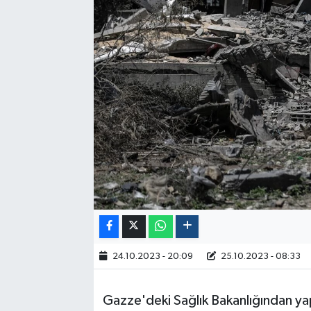
Politika
Sağlık
Spor
Yaşam
Çalışma Hayatı
Kadın
Yurt
24.10.2023 - 20:09
25.10.2023 - 08:33
2024 Seçim Sonuçları
Gazze'deki Sağlık Bakanlığından yap