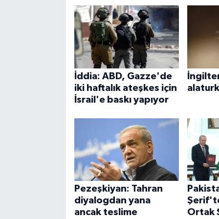
İddia: ABD, Gazze'de
İngilte
iki haftalık ateşkes için
alaturk
İsrail'e baskı yapıyor
Pezeşkiyan: Tahran
Pakist
diyalogdan yana
Şerif'
ancak teslime
Ortak