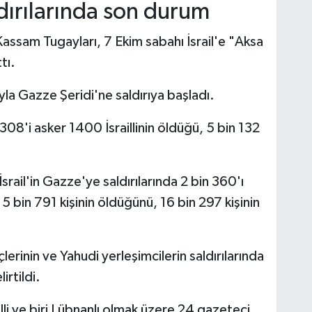
ldırılarında son durum
Kassam Tugayları, 7 Ekim sabahı İsrail'e "Aksa
tı.
yla Gazze Şeridi'ne saldırıya başladı.
08'i asker 1400 İsraillinin öldüğü, 5 bin 132
İsrail'in Gazze'ye saldırılarında 2 bin 360'ı
 bin 791 kişinin öldüğünü, 16 bin 297 kişinin
üçlerinin ve Yahudi yerleşimcilerin saldırılarında
irtildi.
ailli ve biri Lübnanlı olmak üzere 24 gazeteci