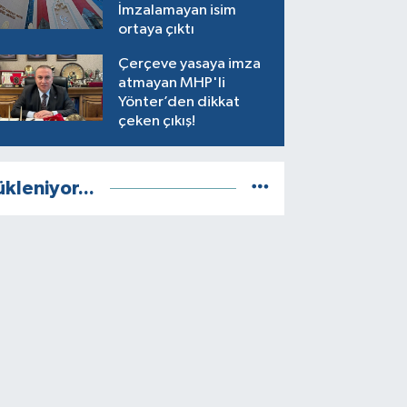
İmzalamayan isim
ortaya çıktı
Çerçeve yasaya imza
atmayan MHP'li
Yönter’den dikkat
çeken çıkış!
ükleniyor...