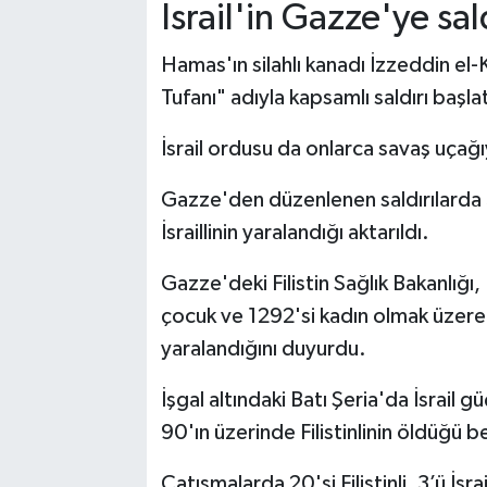
İsrail'in Gazze'ye sa
Hamas'ın silahlı kanadı İzzeddin el-
Tufanı" adıyla kapsamlı saldırı başlat
İsrail ordusu da onlarca savaş uçağı
Gazze'den düzenlenen saldırılarda 3
İsraillinin yaralandığı aktarıldı.
Gazze'deki Filistin Sağlık Bakanlığı, 
çocuk ve 1292'si kadın olmak üzere 5
yaralandığını duyurdu.
İşgal altındaki Batı Şeria'da İsrail g
90'ın üzerinde Filistinlinin öldüğü bel
Çatışmalarda 20'si Filistinli, 3’ü İsr