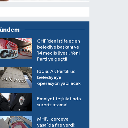
ündem
CHP’den istifa eden
belediye başkanı ve
14 meclis üyesi, Yeni
Parti’ye geçti!
İddia: AK Partili üç
belediyeye
operasyon yapılacak
Emniyet teşkilatında
sürpriz atama!
MHP, 'çerçeve
yasa'da fire verdi: