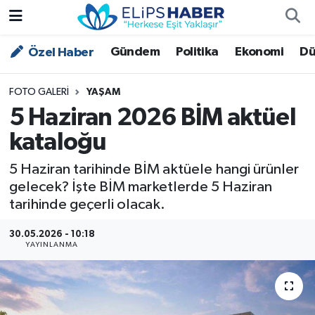
Gündem
Politika
Ekonomi
Dü
Özel Haber
Özel Haber
Nöbetçi Eczaneler
Akademi
Hava Durumu
FOTO GALERI
YAŞAM
5 Haziran 2026 BİM aktüel
Asayiş
Trafik Durumu
kataloğu
Bilim - Teknoloji
Süper Lig Puan Durumu ve Fikstür
5 Haziran tarihinde BİM aktüele hangi ürünler
gelecek? İşte BİM marketlerde 5 Haziran
Çevre - İklim
Tüm Manşetler
tarihinde geçerli olacak.
Dünya
Son Dakika Haberleri
30.05.2026 - 10:18
YAYINLANMA
Kültür - Sanat
Magazin