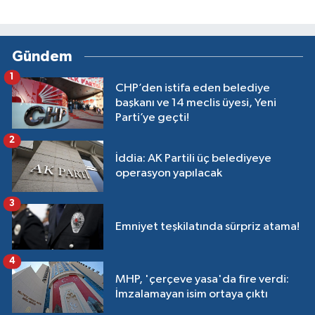
Gündem
1
CHP’den istifa eden belediye
başkanı ve 14 meclis üyesi, Yeni
Parti’ye geçti!
2
İddia: AK Partili üç belediyeye
operasyon yapılacak
3
Emniyet teşkilatında sürpriz atama!
4
MHP, 'çerçeve yasa'da fire verdi:
İmzalamayan isim ortaya çıktı