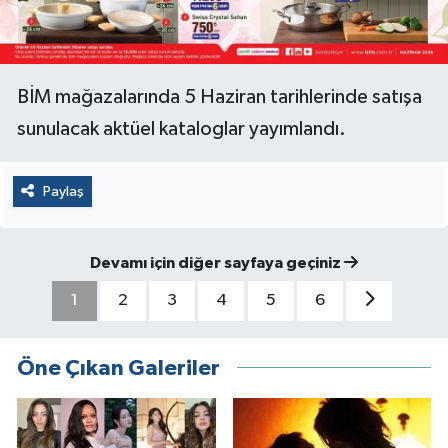
BİM mağazalarında 5 Haziran tarihlerinde satışa
sunulacak aktüel kataloglar yayımlandı.
Paylaş
Devamı için diğer sayfaya geçiniz
1
2
3
4
5
6
Öne Çıkan Galeriler