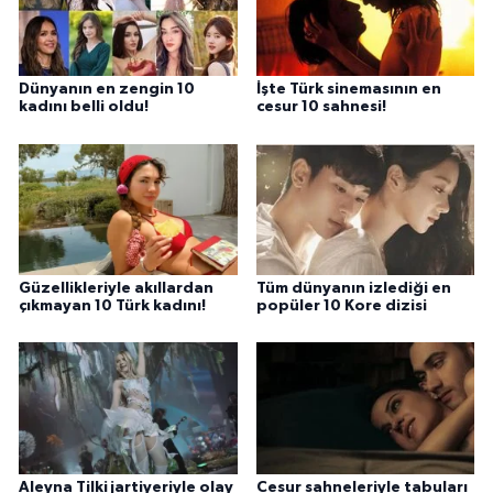
Dünyanın en zengin 10
İşte Türk sinemasının en
kadını belli oldu!
cesur 10 sahnesi!
Güzellikleriyle akıllardan
Tüm dünyanın izlediği en
çıkmayan 10 Türk kadını!
popüler 10 Kore dizisi
Aleyna Tilki jartiyeriyle olay
Cesur sahneleriyle tabuları