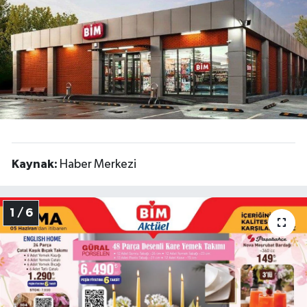
Politika
Sağlık
Spor
Yaşam
Kaynak:
Haber Merkezi
Çalışma Hayatı
Kadın
1 / 6
Yurt
2024 Seçim Sonuçları