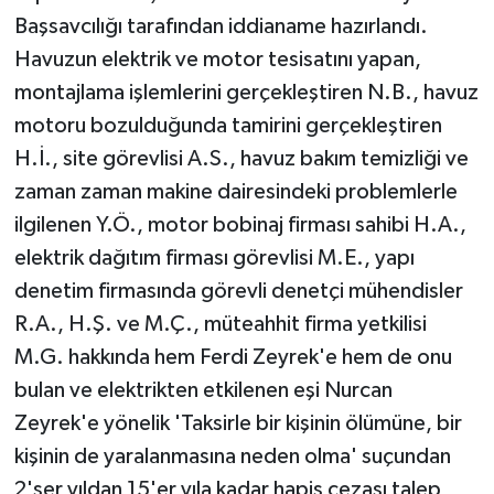
Başsavcılığı tarafından iddianame hazırlandı.
Havuzun elektrik ve motor tesisatını yapan,
montajlama işlemlerini gerçekleştiren N.B., havuz
motoru bozulduğunda tamirini gerçekleştiren
H.İ., site görevlisi A.S., havuz bakım temizliği ve
zaman zaman makine dairesindeki problemlerle
ilgilenen Y.Ö., motor bobinaj firması sahibi H.A.,
elektrik dağıtım firması görevlisi M.E., yapı
denetim firmasında görevli denetçi mühendisler
R.A., H.Ş. ve M.Ç., müteahhit firma yetkilisi
M.G. hakkında hem Ferdi Zeyrek'e hem de onu
bulan ve elektrikten etkilenen eşi Nurcan
Zeyrek'e yönelik 'Taksirle bir kişinin ölümüne, bir
kişinin de yaralanmasına neden olma' suçundan
2'şer yıldan 15'er yıla kadar hapis cezası talep