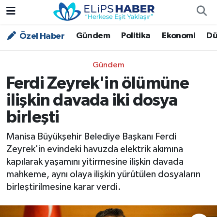
Gündem
Politika
Ekonomi
Dü
Özel Haber
Özel Haber
Nöbetçi Eczaneler
Akademi
Hava Durumu
Gündem
Ferdi Zeyrek'in ölümüne
Asayiş
Trafik Durumu
ilişkin davada iki dosya
Bilim - Teknoloji
Süper Lig Puan Durumu ve Fikstür
birleşti
Çevre - İklim
Tüm Manşetler
Manisa Büyükşehir Belediye Başkanı Ferdi
Zeyrek'in evindeki havuzda elektrik akımına
Dünya
Son Dakika Haberleri
kapılarak yaşamını yitirmesine ilişkin davada
mahkeme, aynı olaya ilişkin yürütülen dosyaların
Kültür - Sanat
birleştirilmesine karar verdi.
Magazin