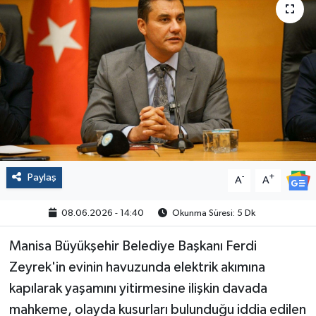
Politika
Sağlık
Spor
Yaşam
Çalışma Hayatı
Paylaş
-
+
A
A
Kadın
08.06.2026 - 14:40
Okunma Süresi: 5 Dk
Yurt
Manisa Büyükşehir Belediye Başkanı Ferdi
Zeyrek'in evinin havuzunda elektrik akımına
2024 Seçim Sonuçları
kapılarak yaşamını yitirmesine ilişkin davada
mahkeme, olayda kusurları bulunduğu iddia edilen