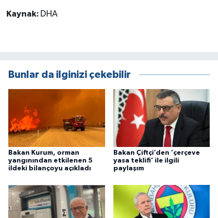
Kaynak:
DHA
Bunlar da ilginizi çekebilir
Bakan Kurum, orman
Bakan Çiftçi’den ‘çerçeve
yangınından etkilenen 5
yasa teklifi’ ile ilgili
ildeki bilançoyu açıkladı
paylaşım