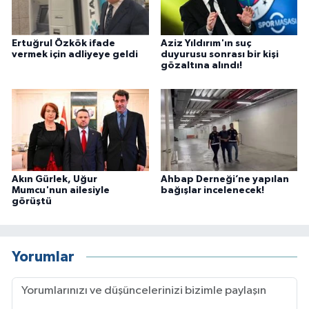
Ertuğrul Özkök ifade
Aziz Yıldırım'ın suç
vermek için adliyeye geldi
duyurusu sonrası bir kişi
gözaltına alındı!
Akın Gürlek, Uğur
Ahbap Derneği’ne yapılan
Mumcu'nun ailesiyle
bağışlar incelenecek!
görüştü
Yorumlar