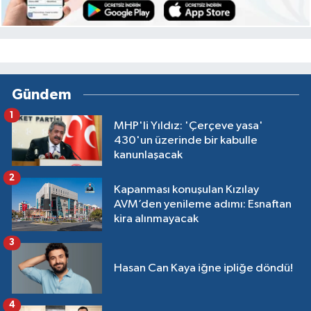
Gündem
1
MHP'li Yıldız: 'Çerçeve yasa'
430'un üzerinde bir kabulle
kanunlaşacak
2
Kapanması konuşulan Kızılay
AVM’den yenileme adımı: Esnaftan
kira alınmayacak
3
Hasan Can Kaya iğne ipliğe döndü!
4