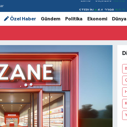
ar
STERLİN
64,2398
%0.2
GRAM ALTIN
6513.94
%0.32
Özel Haber
Gündem
Politika
Ekonomi
Dünya
BİST100
13.768
%48
BITCOIN
64.602,05
%0.69
DOLAR
47,6006
%0.06
D
EURO
55,0250
%0.02
B
K
Y