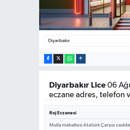
Politika
Sağlık
Spor
Yaşam
Çalışma Hayatı
Diyarbakır
Lice
06 Ağu
Kadın
eczane adres, telefon 
Yurt
Roj Eczanesi
2024 Seçim Sonuçları
Mulla mahallesi Atatürk Çarşısı caddes