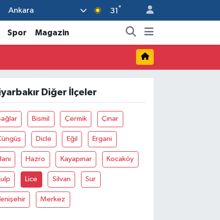
°
Ankara
31
Spor
Magazin
iyarbakır Diğer İlçeler
ağlar
Bismil
Çermik
Çınar
Çüngüş
Dicle
Eğil
Ergani
Hani
Hazro
Kayapınar
Kocaköy
ulp
Lice
Silvan
Sur
enişehir
Merkez