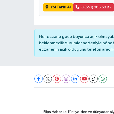
Yol Tarifi Al
0 (553) 986 59 87
Her eczane gece boyunca açık olmayabili
beklenmedik durumlar nedeniyle nöbete
eczanenin açık olduğunu telefon aracılığıy
Elips Haber ile Türkiye'den ve dünyadan si